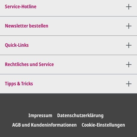
Verbindung (telefonisch oder
Service-Hotline
per E-Mail) und besprechen mit
uns, was Sie am
Entwurf
geändert
haben möchten.
Newsletter bestellen
Wir senden Ihnen den
angepassten Entwurf per E-
Quick-Links
Mail zu.
Dies wiederholen wir so lange,
bis
alles für Sie perfekt ist
.
Rechtliches und Service
Sie erteilen uns per E-Mail die
Tipps & Tricks
Druckfreigabe
.
Wir drucken und versenden
Ihre Karten.
Impressum
Datenschutzerklärung
AGB und Kundeninformationen
Cookie-Einstellungen