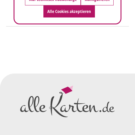
Alle Cookies akzeptieren
So einfach geht's
Sie senden uns Ihre
Anfrage
über dieses Formular mit Ihren
vorläufigen Wünschen für den
Druck.
Wir erstellen ein
Preisangebot
und im
Anschluss den ersten
Entwurf/Korrekturabzug
.
Diesen senden wir Ihnen als
PDF per E-Mail.
Sie setzen sich mit uns in