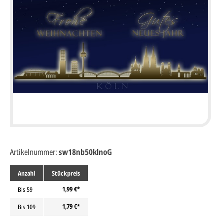
Artikelnummer:
sw18nb50klnoG
Anzahl
Stückpreis
1,99 €*
Bis
59
1,79 €*
Bis
109