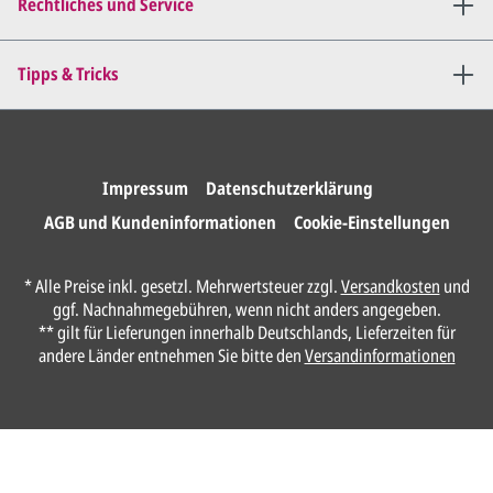
bis
alles für Sie perfekt ist
.
Rechtliches und Service
Sie erteilen uns per E-Mail die
Tipps & Tricks
Druckfreigabe
.
Wir drucken und versenden
Ihre Karten.
Impressum
Datenschutzerklärung
AGB und Kundeninformationen
Cookie-Einstellungen
Anrede*
* Alle Preise inkl. gesetzl. Mehrwertsteuer zzgl.
Versandkosten
und
ggf. Nachnahmegebühren, wenn nicht anders angegeben.
Vorname*
** gilt für Lieferungen innerhalb Deutschlands, Lieferzeiten für
andere Länder entnehmen Sie bitte den
Versandinformationen
Nachname*
Ihre E-Mail-Adresse*