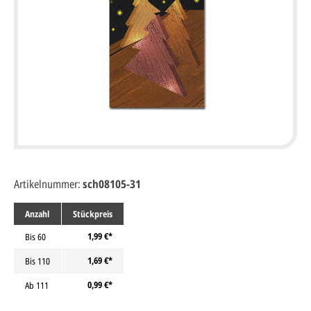
Artikelnummer:
sch08105-31
Anzahl
Stückpreis
1,99 €*
Bis
60
1,69 €*
Bis
110
0,99 €*
Ab
111