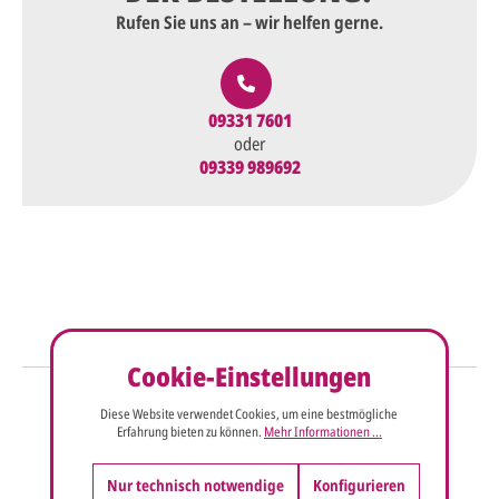
Rufen Sie uns an – wir helfen gerne.
09331 7601
oder
09339 989692
Cookie-Einstellungen
So einfach geht's
Diese Website verwendet Cookies, um eine bestmögliche
Erfahrung bieten zu können.
Mehr Informationen ...
Sie senden uns Ihre
Anfrage
über dieses Formular mit Ihren
Nur technisch notwendige
Konfigurieren
vorläufigen Wünschen für den