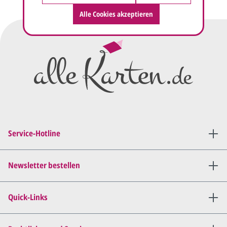
Druck.
Alle Cookies akzeptieren
Wir erstellen ein
Preisangebot
und im
Anschluss den ersten
Entwurf/Korrekturabzug
.
Diesen senden wir Ihnen als
PDF per E-Mail.
Sie setzen sich mit uns in
Verbindung (telefonisch oder
Service-Hotline
per E-Mail) und besprechen mit
uns, was Sie am
Entwurf
geändert
haben möchten.
Newsletter bestellen
Wir senden Ihnen den
angepassten Entwurf per E-
Quick-Links
Mail zu.
Dies wiederholen wir so lange,