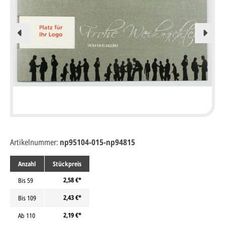
Artikelnummer:
np95104-015-np94815
Anzahl
Stückpreis
2,58 €*
Bis
59
2,43 €*
Bis
109
2,19 €*
Ab
110