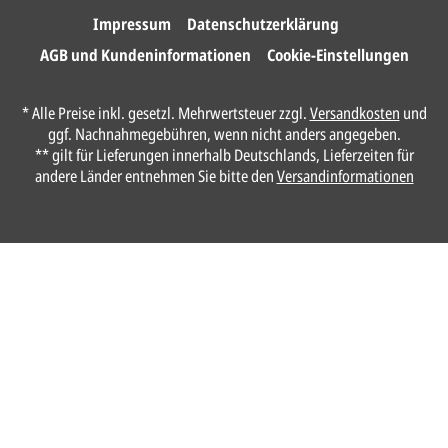
Ihre Karten.
Impressum
Datenschutzerklärung
AGB und Kundeninformationen
Cookie-Einstellungen
Anrede*
* Alle Preise inkl. gesetzl. Mehrwertsteuer zzgl.
Versandkosten
und
ggf. Nachnahmegebühren, wenn nicht anders angegeben.
Vorname*
** gilt für Lieferungen innerhalb Deutschlands, Lieferzeiten für
andere Länder entnehmen Sie bitte den
Versandinformationen
Nachname*
Ihre E-Mail-Adresse*
Telefon
Ungefähre Kartenanzahl*
Ihr vorläufiger Layoutwunsch*
Ihr Text usw. kann später noch geändert werden.