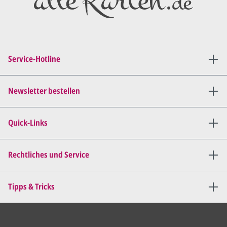
Diesen senden wir Ihnen als
PDF per E-Mail.
Sie setzen sich mit uns in
Verbindung (telefonisch oder
Service-Hotline
per E-Mail) und besprechen mit
uns, was Sie am
Entwurf
geändert
haben möchten.
Newsletter bestellen
Wir senden Ihnen den
angepassten Entwurf per E-
Quick-Links
Mail zu.
Dies wiederholen wir so lange,
bis
alles für Sie perfekt ist
.
Rechtliches und Service
Sie erteilen uns per E-Mail die
Tipps & Tricks
Druckfreigabe
.
Wir drucken und versenden