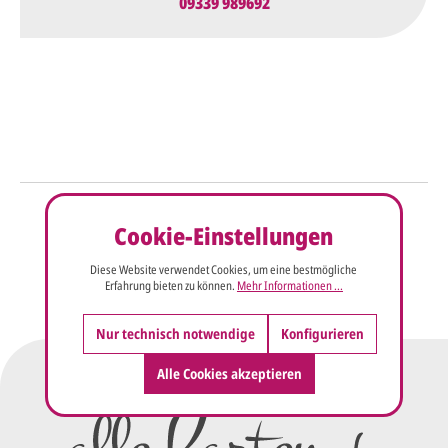
09339 989692
So einfach geht's
Cookie-Einstellungen
Sie senden uns Ihre
Anfrage
Diese Website verwendet Cookies, um eine bestmögliche
über dieses Formular mit Ihren
Erfahrung bieten zu können.
Mehr Informationen ...
vorläufigen Wünschen für den
Druck.
Nur technisch notwendige
Konfigurieren
Wir erstellen ein
Alle Cookies akzeptieren
Preisangebot
und im
Anschluss den ersten
Entwurf/Korrekturabzug
.