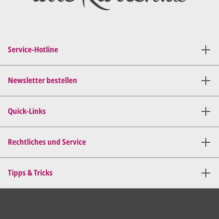
PDF per E-Mail.
Sie setzen sich mit uns in
Verbindung (telefonisch oder
Service-Hotline
per E-Mail) und besprechen mit
uns, was Sie am
Entwurf
geändert
haben möchten.
Newsletter bestellen
Wir senden Ihnen den
angepassten Entwurf per E-
Quick-Links
Mail zu.
Dies wiederholen wir so lange,
bis
alles für Sie perfekt ist
.
Rechtliches und Service
Sie erteilen uns per E-Mail die
Tipps & Tricks
Druckfreigabe
.
Wir drucken und versenden
Ihre Karten.