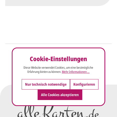
So einfach geht's
Cookie-Einstellungen
Sie senden uns Ihre
Anfrage
über dieses Formular mit Ihren
Diese Website verwendet Cookies, um eine bestmögliche
Erfahrung bieten zu können.
Mehr Informationen ...
vorläufigen Wünschen für den
Druck.
Nur technisch notwendige
Konfigurieren
Wir erstellen ein
Alle Cookies akzeptieren
Preisangebot
und im
Anschluss den ersten
Entwurf/Korrekturabzug
.
Diesen senden wir Ihnen als