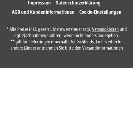
Impressum
Datenschutzerklärung
AGB und Kundeninformationen
Cookie-Einstellungen
Anrede*
* Alle Preise inkl. gesetzl. Mehrwertsteuer zzgl.
Versandkosten
und
ggf. Nachnahmegebühren, wenn nicht anders angegeben.
Vorname*
** gilt für Lieferungen innerhalb Deutschlands, Lieferzeiten für
andere Länder entnehmen Sie bitte den
Versandinformationen
Nachname*
Ihre E-Mail-Adresse*
Telefon
Ungefähre Kartenanzahl*
Ihr vorläufiger Layoutwunsch*
Ihr Text usw. kann später noch geändert werden.