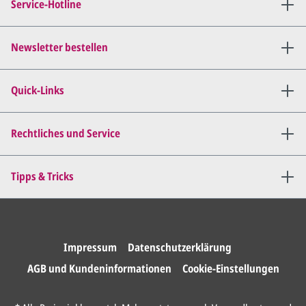
Service-Hotline
per E-Mail) und besprechen mit
uns, was Sie am
Entwurf
geändert
haben möchten.
Newsletter bestellen
Wir senden Ihnen den
angepassten Entwurf per E-
Quick-Links
Mail zu.
Dies wiederholen wir so lange,
bis
alles für Sie perfekt ist
.
Rechtliches und Service
Sie erteilen uns per E-Mail die
Tipps & Tricks
Druckfreigabe
.
Wir drucken und versenden
Ihre Karten.
Impressum
Datenschutzerklärung
AGB und Kundeninformationen
Cookie-Einstellungen
Anrede*