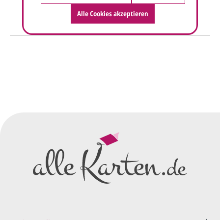
Alle Cookies akzeptieren
So einfach geht's
Sie senden uns Ihre
Anfrage
über dieses Formular mit Ihren
vorläufigen Wünschen für den
Druck.
Wir erstellen ein
Preisangebot
und im
Anschluss den ersten
Entwurf/Korrekturabzug
.
Diesen senden wir Ihnen als
PDF per E-Mail.
Sie setzen sich mit uns in
Verbindung (telefonisch oder