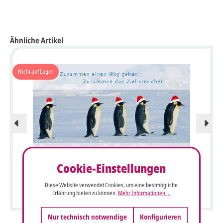
Ähnliche Artikel
Nicht auf Lager
Cookie-Einstellungen
Weihnachtskarte "Pinguine" geschäftlich mit gutem Zweck
Diese Website verwendet Cookies, um eine bestmögliche
zugunsten Deutsche Kinderkrebsstiftung
Erfahrung bieten zu können.
Mehr Informationen ...
Nur technisch notwendige
Konfigurieren