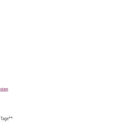
osten
5 Tage**