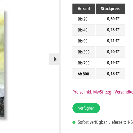
Anzahl
Stückpreis
0,30 €*
Bis
20
0,23 €*
Bis
49
0,21 €*
Bis
99
0,20 €*
Bis
399
0,19 €*
Bis
799
0,18 €*
Ab
800
Preise inkl. MwSt. zzgl. Versandk
verfügbar
Sofort verfügbar, Lieferzeit: 1-