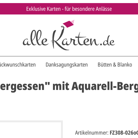
Exklusive Karten - für besondere Anlässe
ückwunschkarten
Danksagungskarten
Bütten & Blanko
vergessen" mit Aquarell-Ber
Artikelnummer:
FZ308-026o