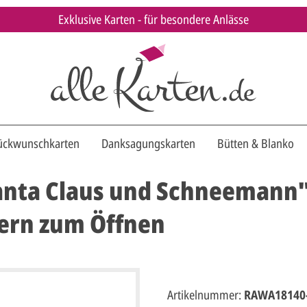
Exklusive Karten - für besondere Anlässe
ückwunschkarten
Danksagungskarten
Bütten & Blanko
anta Claus und Schneemann
ern zum Öffnen
Artikelnummer:
RAWA18140