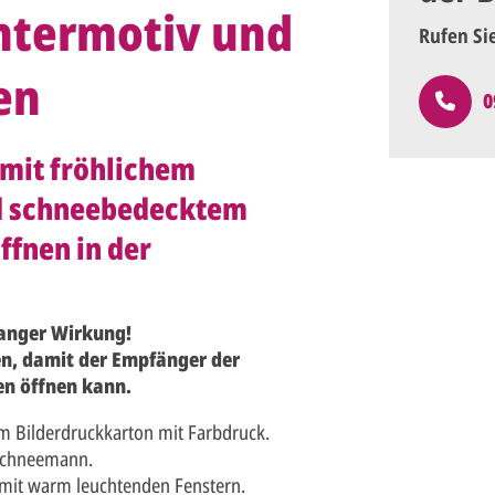
ntermotiv und
Rufen Si
en
0
mit fröhlichem
d schneebedecktem
ffnen in der
anger Wirkung!
en, damit der Empfänger der
en öffnen kann.
 Bilderdruckkarton mit Farbdruck.
 Schneemann.
mit warm leuchtenden Fenstern.