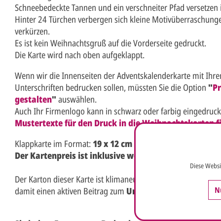
Schneebedeckte Tannen und ein verschneiter Pfad versetzen 
Hinter 24 Türchen verbergen sich kleine Motivüberraschunge
verkürzen.
Es ist kein Weihnachtsgruß auf die Vorderseite gedruckt.
Die Karte wird nach oben aufgeklappt.
Wenn wir die Innenseiten der Adventskalenderkarte mit Ihr
Unterschriften bedrucken sollen, müssten Sie die Option
"
Pr
gestalten
"
auswählen.
Auch Ihr Firmenlogo kann in schwarz oder farbig eingedruc
Mustertexte für den Druck in die Weihnachtskarten fi
Klappkarte im Format:
19 x 12 cm cm Breite x Höhe
(19 x
Der Kartenpreis ist inklusive weißem Briefumschlag.
Diese Websi
Der Karton dieser Karte ist klimaneutral nach dem Modell
"C
N
damit einen aktiven Beitrag zum
Umweltschutz
.