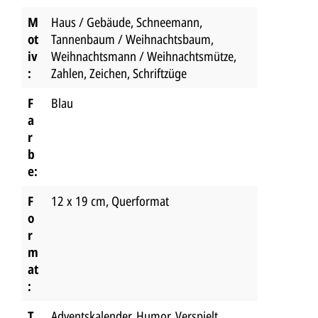
M
Haus / Gebäude
, Schneemann
,
ot
Tannenbaum / Weihnachtsbaum
,
iv
Weihnachtsmann / Weihnachtsmütze
,
:
Zahlen, Zeichen, Schriftzüge
F
Blau
a
r
b
e:
F
12 x 19 cm
, Querformat
o
r
m
at
:
T
Adventskalender
, Humor
, Verspielt
,