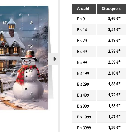
Anzahl
Stückpreis
3,69 €*
Bis
9
3,51 €*
Bis
14
3,19 €*
Bis
29
2,78 €*
Bis
49
2,59 €*
Bis
99
2,10 €*
Bis
199
1,88 €*
Bis
299
1,72 €*
Bis
499
1,58 €*
Bis
999
1,47 €*
Bis
1999
1,29 €*
Bis
3999