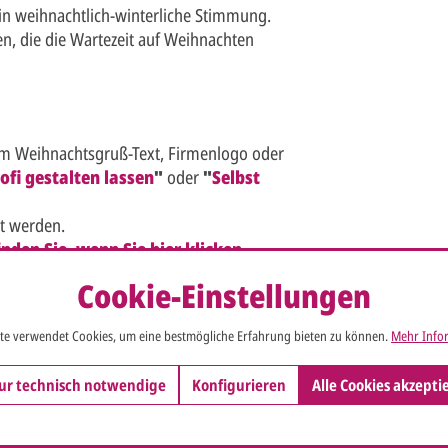
in weihnachtlich-winterliche Stimmung.
n, die die Wartezeit auf Weihnachten
em Weihnachtsgruß-Text, Firmenlogo oder
ofi gestalten lassen
"
oder
"
Selbst
kt werden.
nden Sie, wenn Sie hier klicken.
Cookie-Einstellungen
 24 cm aufgeklappt).
te verwendet Cookies, um eine bestmögliche Erfahrung bieten zu können.
Mehr Infor
limatePartner"
gefertigt und leistet
ur technisch notwendige
Konfigurieren
Alle Cookies akzepti