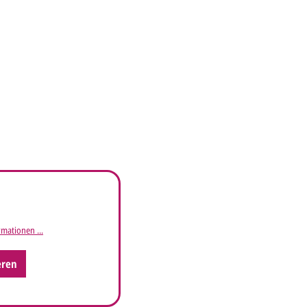
mationen ...
eren