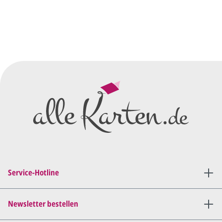
Sie senden uns Ihre
Anfrage
über dieses Formular mit Ihren
vorläufigen Wünschen für den
Druck.
Wir erstellen ein
Preisangebot
und im
Anschluss den ersten
Entwurf/Korrekturabzug
.
Diesen senden wir Ihnen als
PDF per E-Mail.
Sie setzen sich mit uns in
Verbindung (telefonisch oder
Service-Hotline
per E-Mail) und besprechen mit
uns, was Sie am
Entwurf
geändert
haben möchten.
Newsletter bestellen