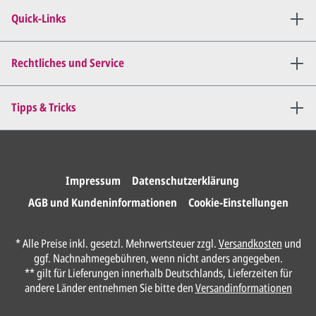
Wir senden Ihnen den
angepassten Entwurf per E-
Quick-Links
Mail zu.
Dies wiederholen wir so lange,
bis
alles für Sie perfekt ist
.
Rechtliches und Service
Sie erteilen uns per E-Mail die
Tipps & Tricks
Druckfreigabe
.
Wir drucken und versenden
Ihre Karten.
Impressum
Datenschutzerklärung
AGB und Kundeninformationen
Cookie-Einstellungen
Unser Design Service
* Alle Preise inkl. gesetzl. Mehrwertsteuer zzgl.
Versandkosten
und
(Profi gestalten lassen)
ggf. Nachnahmegebühren, wenn nicht anders angegeben.
** gilt für Lieferungen innerhalb Deutschlands, Lieferzeiten für
Lassen Sie Ihre Karte ganz einfach von
andere Länder entnehmen Sie bitte den
Versandinformationen
unserem Profi gestalten.
Senden Sie uns hier
unverbindlich
Ihre