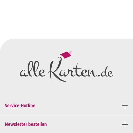
So einfach geht's
Sie senden uns Ihre
Anfrage
über dieses Formular mit Ihren
vorläufigen Wünschen für den
Druck.
Wir erstellen ein
Preisangebot
und im
Anschluss den ersten
Entwurf/Korrekturabzug
.
Diesen senden wir Ihnen als
PDF per E-Mail.
Sie setzen sich mit uns in
Verbindung (telefonisch oder
Service-Hotline
per E-Mail) und besprechen mit
uns, was Sie am
Entwurf
geändert
haben möchten.
Newsletter bestellen