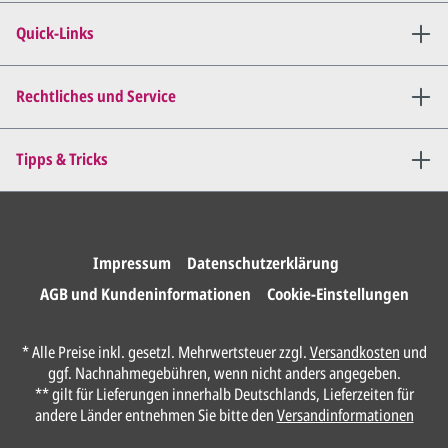
Wir senden Ihnen den
angepassten Entwurf per E-
Quick-Links
Mail zu.
Dies wiederholen wir so lange,
bis
alles für Sie perfekt ist
.
Rechtliches und Service
Sie erteilen uns per E-Mail die
Tipps & Tricks
Druckfreigabe
.
Wir drucken und versenden
Ihre Karten.
Impressum
Datenschutzerklärung
AGB und Kundeninformationen
Cookie-Einstellungen
Unser Design Service
* Alle Preise inkl. gesetzl. Mehrwertsteuer zzgl.
Versandkosten
und
(Profi gestalten lassen)
ggf. Nachnahmegebühren, wenn nicht anders angegeben.
** gilt für Lieferungen innerhalb Deutschlands, Lieferzeiten für
Lassen Sie Ihre Karte ganz einfach von
andere Länder entnehmen Sie bitte den
Versandinformationen
unserem Profi gestalten.