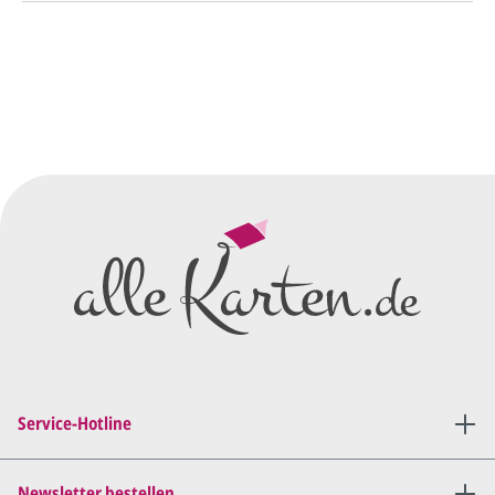
So einfach geht's
Sie senden uns Ihre
Anfrage
über dieses Formular mit Ihren
vorläufigen Wünschen für den
Druck.
Wir erstellen ein
Preisangebot
und im
Anschluss den ersten
Entwurf/Korrekturabzug
.
Diesen senden wir Ihnen als
PDF per E-Mail.
Sie setzen sich mit uns in
Verbindung (telefonisch oder
Service-Hotline
per E-Mail) und besprechen mit
uns, was Sie am
Entwurf
geändert
haben möchten.
Newsletter bestellen