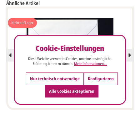
Ähnliche Artikel
Nicht auf Lager
Cookie-Einstellungen
Diese Website verwendet Cookies, um eine bestmögliche
Erfahrung bieten zu können.
Mehr Informationen ...
Nur technisch notwendige
Konfigurieren
Einladungskarte mit Goldornament auf Transparenthülle
Alle Cookies akzeptieren
und Lederband