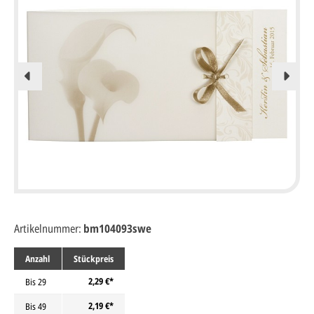
Artikelnummer:
bm104093swe
Anzahl
Stückpreis
2,29 €*
Bis
29
2,19 €*
Bis
49