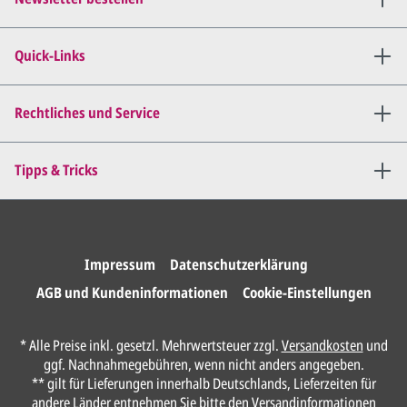
Wir senden Ihnen den
angepassten Entwurf per E-
Quick-Links
Mail zu.
Dies wiederholen wir so lange,
bis
alles für Sie perfekt ist
.
Rechtliches und Service
Sie erteilen uns per E-Mail die
Tipps & Tricks
Druckfreigabe
.
Wir drucken und versenden
Ihre Karten.
Impressum
Datenschutzerklärung
AGB und Kundeninformationen
Cookie-Einstellungen
Anrede*
* Alle Preise inkl. gesetzl. Mehrwertsteuer zzgl.
Versandkosten
und
ggf. Nachnahmegebühren, wenn nicht anders angegeben.
Vorname*
** gilt für Lieferungen innerhalb Deutschlands, Lieferzeiten für
andere Länder entnehmen Sie bitte den
Versandinformationen