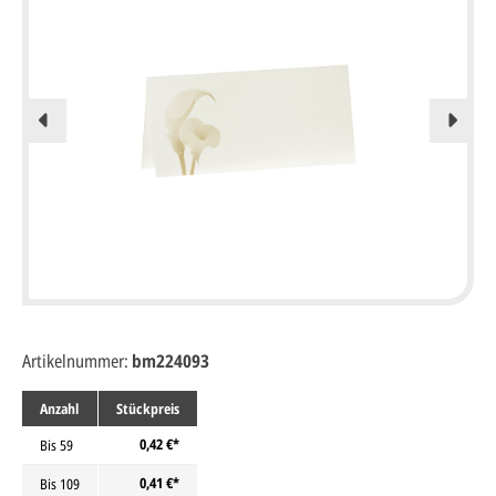
Artikelnummer:
bm224093
Anzahl
Stückpreis
0,42 €*
Bis
59
0,41 €*
Bis
109