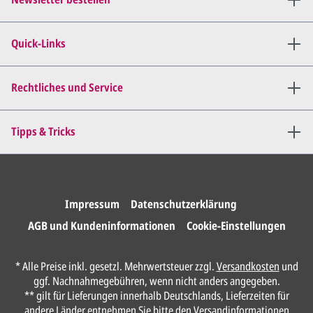
Wir senden Ihnen den
angepassten Entwurf per E-
Quick-Links
Mail zu.
Dies wiederholen wir so lange,
bis
alles für Sie perfekt ist
.
Rechtliches und Service
Sie erteilen uns per E-Mail die
Tipps & Tricks
Druckfreigabe
.
Wir drucken und versenden
Ihre Karten.
Impressum
Datenschutzerklärung
AGB und Kundeninformationen
Cookie-Einstellungen
Anrede*
* Alle Preise inkl. gesetzl. Mehrwertsteuer zzgl.
Versandkosten
und
ggf. Nachnahmegebühren, wenn nicht anders angegeben.
Vorname*
** gilt für Lieferungen innerhalb Deutschlands, Lieferzeiten für
andere Länder entnehmen Sie bitte den
Versandinformationen