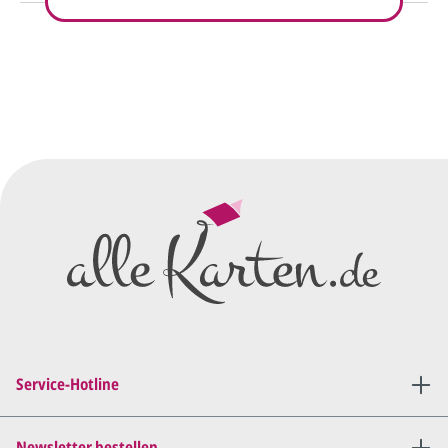
So einfach geht's
Sie senden uns Ihre
Anfrage
über dieses Formular mit Ihren
vorläufigen Wünschen für den
Druck.
Wir erstellen ein
Preisangebot
und im
Anschluss den ersten
Entwurf/Korrekturabzug
.
Diesen senden wir Ihnen als
PDF per E-Mail.
Sie setzen sich mit uns in
Verbindung (telefonisch oder
Service-Hotline
per E-Mail) und besprechen mit
uns, was Sie am
Entwurf
geändert
haben möchten.
Newsletter bestellen