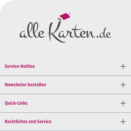
Wir erstellen ein
Preisangebot
und im
Anschluss den ersten
Entwurf/Korrekturabzug
.
Diesen senden wir Ihnen als
PDF per E-Mail.
Sie setzen sich mit uns in
Verbindung (telefonisch oder
Service-Hotline
per E-Mail) und besprechen mit
uns, was Sie am
Entwurf
geändert
haben möchten.
Newsletter bestellen
Wir senden Ihnen den
angepassten Entwurf per E-
Quick-Links
Mail zu.
Dies wiederholen wir so lange,
bis
alles für Sie perfekt ist
.
Rechtliches und Service