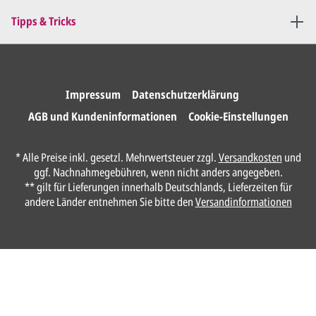
Sie erteilen uns per E-Mail die
Tipps & Tricks
Druckfreigabe
.
Wir drucken und versenden
Ihre Karten.
Impressum
Datenschutzerklärung
AGB und Kundeninformationen
Cookie-Einstellungen
Unser Design Service
* Alle Preise inkl. gesetzl. Mehrwertsteuer zzgl.
Versandkosten
und
(Profi gestalten lassen)
ggf. Nachnahmegebühren, wenn nicht anders angegeben.
** gilt für Lieferungen innerhalb Deutschlands, Lieferzeiten für
Lassen Sie Ihre Karte ganz einfach von
andere Länder entnehmen Sie bitte den
Versandinformationen
unserem Profi gestalten.
Senden Sie uns hier
unverbindlich
Ihre
Daten und Gestaltungswünsche:
Anrede*
Vorname*