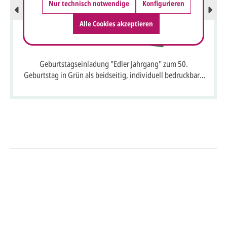
Nur technisch notwendige
Konfigurieren
Alle Cookies akzeptieren
Geburtstagseinladung "Edler Jahrgang" zum 50.
Geburtstag in Grün als beidseitig, individuell bedruckbare
Einzelkarte
So einfach geht's
Sie senden uns Ihre
Anfrage
über dieses Formular mit Ihren
vorläufigen Wünschen für den
Druck.