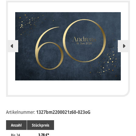
Artikelnummer:
1327bm2200021z60-023oG
Anzahl
Stückpreis
3,78 €*
Bis
24