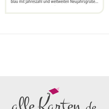
blau mit Jahreszahl und weltweiten Neujahrsgrüßen,
DIN lang
So einfach ge
gestalten lassen)
rofi gestalten.
Sie senden
und Gestaltungswünsche:
Ihren vorl
Wir erstell
ersten
Ent
me*
als PDF per
Sie setzen 
E-Mail) un