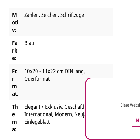
M
Zahlen, Zeichen, Schriftzüge
oti
v:
Fa
Blau
rb
e:
Fo
10x20 - 11x22 cm DIN lang
,
r
Querformat
m
at:
Diese Websi
Th
Elegant / Exklusiv
, Geschäftlich
,
e
International
, Modern
, Neujahr
, mit
N
m
Einlegeblatt
a: