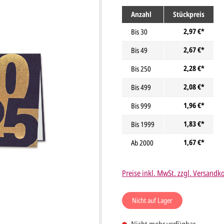
Anzahl
Stückpreis
2,97 €*
Bis
30
2,67 €*
Bis
49
2,28 €*
Bis
250
2,08 €*
Bis
499
1,96 €*
Bis
999
1,83 €*
Bis
1999
1,67 €*
Ab
2000
Preise inkl. MwSt. zzgl. Versandk
Nicht auf Lager