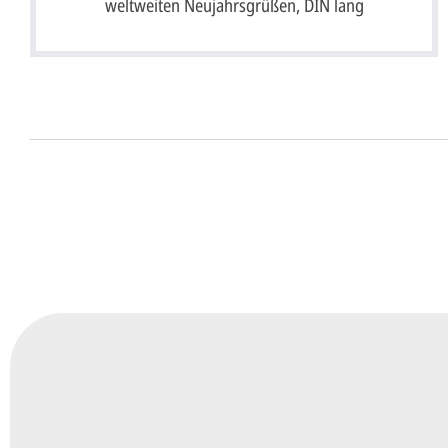
weltweiten Neujahrsgrüßen, DIN lang
Unser Design Service (Profi 
Lassen Sie Ihre Karte ganz einfach von unserem P
Senden Sie uns hier
unverbindlich
Ihre Daten 
Anrede*
Vorname*
Nachna
Ihre E-Mail-Adresse*
Telefon