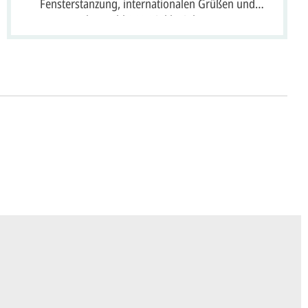
Fensterstanzung, internationalen Grüßen und
Jahreszahl 2026 inkl. Einleger
ht's
 uns Ihre
Anfrage
über dieses Formular mit
äufigen Wünschen für den Druck.
en ein
Preisangebot
und im Anschluss den
wurf/Korrekturabzug
. Diesen senden wir Ihnen
 E-Mail.
sich mit uns in Verbindung (telefonisch oder per
d besprechen mit uns, was Sie am
Entwurf