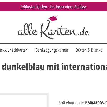
Exklusive Karten - für besondere Anlässe
ückwunschkarten
Danksagungskarten
Bütten & Blanko
n dunkelblau mit internatio
Artikelnummer:
BM844008-