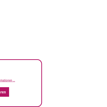
mationen ...
eren