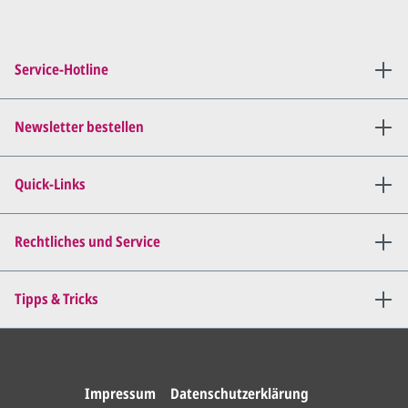
Sie setzen sich mit uns in
Verbindung (telefonisch oder
Service-Hotline
per E-Mail) und besprechen mit
uns, was Sie am
Entwurf
geändert
haben möchten.
Newsletter bestellen
Wir senden Ihnen den
angepassten Entwurf per E-
Quick-Links
Mail zu.
Dies wiederholen wir so lange,
bis
alles für Sie perfekt ist
.
Rechtliches und Service
Sie erteilen uns per E-Mail die
Tipps & Tricks
Druckfreigabe
.
Wir drucken und versenden
Ihre Karten.
Impressum
Datenschutzerklärung