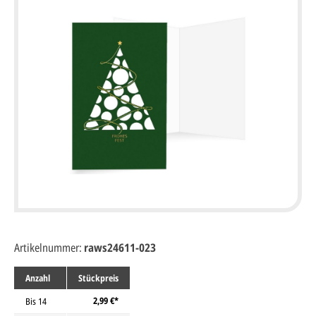
Artikelnummer:
raws24611-023
Anzahl
Stückpreis
2,99 €*
Bis
14