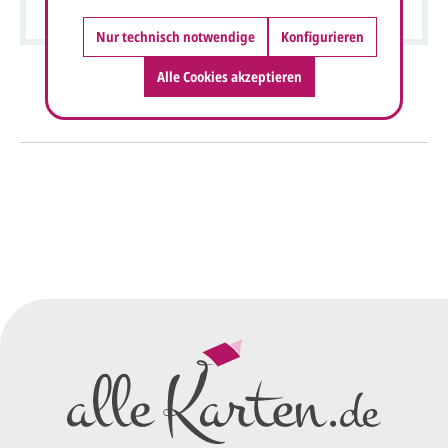
Nur technisch notwendige
Konfigurieren
Alle Cookies akzeptieren
So einfach geht's
Sie senden uns Ihre
Anfrage
über dieses Formular mit Ihren
vorläufigen Wünschen für den
Druck.
Wir erstellen ein
Preisangebot
und im
Anschluss den ersten
Entwurf/Korrekturabzug
.
Diesen senden wir Ihnen als
PDF per E-Mail.