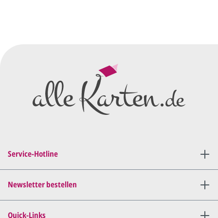
Sie senden uns Ihre
Anfrage
über dieses Formular mit Ihren
vorläufigen Wünschen für den
Druck.
Wir erstellen ein
Preisangebot
und im
Anschluss den ersten
Entwurf/Korrekturabzug
.
Diesen senden wir Ihnen als
PDF per E-Mail.
Sie setzen sich mit uns in
Verbindung (telefonisch oder
Service-Hotline
per E-Mail) und besprechen mit
uns, was Sie am
Entwurf
geändert
haben möchten.
Newsletter bestellen
Wir senden Ihnen den
angepassten Entwurf per E-
Quick-Links