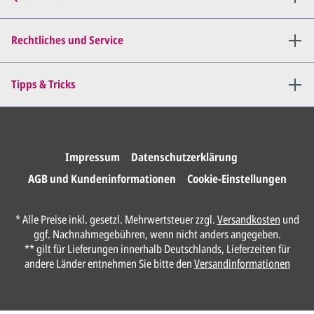
Mail zu.
Dies wiederholen wir so lange,
bis
alles für Sie perfekt ist
.
Rechtliches und Service
Sie erteilen uns per E-Mail die
Tipps & Tricks
Druckfreigabe
.
Wir drucken und versenden
Ihre Karten.
Impressum
Datenschutzerklärung
AGB und Kundeninformationen
Cookie-Einstellungen
Unser Design Service
* Alle Preise inkl. gesetzl. Mehrwertsteuer zzgl.
Versandkosten
und
(Profi gestalten lassen)
ggf. Nachnahmegebühren, wenn nicht anders angegeben.
** gilt für Lieferungen innerhalb Deutschlands, Lieferzeiten für
Lassen Sie Ihre Karte ganz einfach von
andere Länder entnehmen Sie bitte den
Versandinformationen
unserem Profi gestalten.
Senden Sie uns hier
unverbindlich
Ihre
Daten und Gestaltungswünsche: