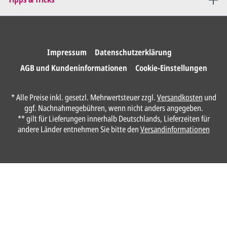
Druckfreigabe
.
Wir drucken und versenden
Ihre Karten.
Impressum
Datenschutzerklärung
AGB und Kundeninformationen
Cookie-Einstellungen
Unser Design Service
* Alle Preise inkl. gesetzl. Mehrwertsteuer zzgl.
Versandkosten
und
(Profi gestalten lassen)
ggf. Nachnahmegebühren, wenn nicht anders angegeben.
** gilt für Lieferungen innerhalb Deutschlands, Lieferzeiten für
Lassen Sie Ihre Karte ganz einfach von
andere Länder entnehmen Sie bitte den
Versandinformationen
unserem Profi gestalten.
Senden Sie uns hier
unverbindlich
Ihre
Daten und Gestaltungswünsche:
Anrede*
Vorname*