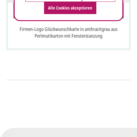
Alle Cookies akzeptieren
Firmen-Logo Glückwunschkarte in anthrazitgrau aus
Perlmuttkarton mit Fensterstanzung
So einfach geht's
Sie senden uns Ihre
Anfrage
über dieses Formular mit Ihren
vorläufigen Wünschen für den
Druck.