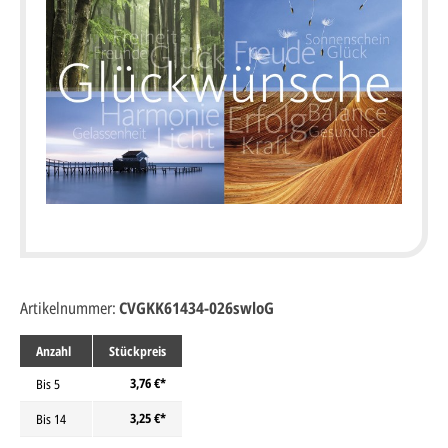
Artikelnummer:
CVGKK61434-026swloG
Anzahl
Stückpreis
3,76 €*
Bis
5
3,25 €*
Bis
14