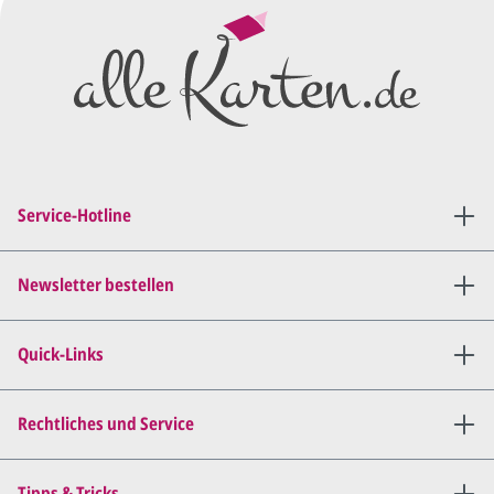
Wir erstellen ein
Preisangebot
und im
Anschluss den ersten
Entwurf/Korrekturabzug
.
Diesen senden wir Ihnen als
PDF per E-Mail.
Sie setzen sich mit uns in
Verbindung (telefonisch oder
Service-Hotline
per E-Mail) und besprechen mit
uns, was Sie am
Entwurf
geändert
haben möchten.
Newsletter bestellen
Wir senden Ihnen den
angepassten Entwurf per E-
Quick-Links
Mail zu.
Dies wiederholen wir so lange,
bis
alles für Sie perfekt ist
.
Rechtliches und Service
Sie erteilen uns per E-Mail die
Tipps & Tricks