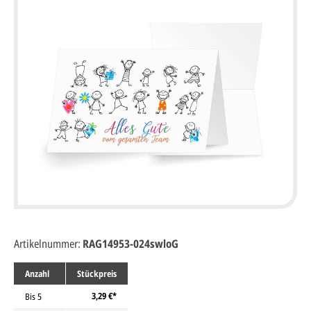
Artikelnummer:
RAG14953-024swloG
Anzahl
Stückpreis
3,29 €*
Bis
5