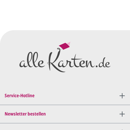
Sie senden uns Ihre
Anfrage
über dieses Formular mit Ihren
vorläufigen Wünschen für den
Druck.
Wir erstellen ein
Preisangebot
und im
Anschluss den ersten
Entwurf/Korrekturabzug
.
Diesen senden wir Ihnen als
PDF per E-Mail.
Sie setzen sich mit uns in
Verbindung (telefonisch oder
Service-Hotline
per E-Mail) und besprechen mit
uns, was Sie am
Entwurf
geändert
haben möchten.
Newsletter bestellen
Wir senden Ihnen den