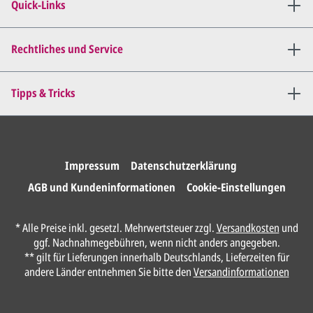
angepassten Entwurf per E-
Quick-Links
Mail zu.
Dies wiederholen wir so lange,
bis
alles für Sie perfekt ist
.
Rechtliches und Service
Sie erteilen uns per E-Mail die
Tipps & Tricks
Druckfreigabe
.
Wir drucken und versenden
Ihre Karten.
Impressum
Datenschutzerklärung
AGB und Kundeninformationen
Cookie-Einstellungen
Unser Design Service
* Alle Preise inkl. gesetzl. Mehrwertsteuer zzgl.
Versandkosten
und
(Profi gestalten lassen)
ggf. Nachnahmegebühren, wenn nicht anders angegeben.
** gilt für Lieferungen innerhalb Deutschlands, Lieferzeiten für
Lassen Sie Ihre Karte ganz einfach von
andere Länder entnehmen Sie bitte den
Versandinformationen
unserem Profi gestalten.
Senden Sie uns hier
unverbindlich
Ihre
Daten und Gestaltungswünsche: