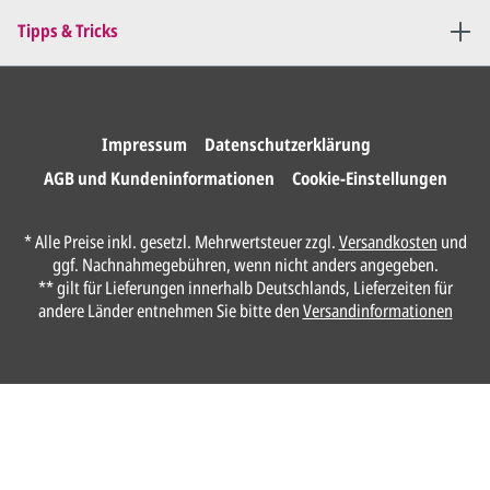
Sie erteilen uns per E-Mail die
Tipps & Tricks
Druckfreigabe
.
Wir drucken und versenden
Ihre Karten.
Impressum
Datenschutzerklärung
AGB und Kundeninformationen
Cookie-Einstellungen
Unser Design Service
* Alle Preise inkl. gesetzl. Mehrwertsteuer zzgl.
Versandkosten
und
(Profi gestalten lassen)
ggf. Nachnahmegebühren, wenn nicht anders angegeben.
** gilt für Lieferungen innerhalb Deutschlands, Lieferzeiten für
Lassen Sie Ihre Karte ganz einfach von
andere Länder entnehmen Sie bitte den
Versandinformationen
unserem Profi gestalten.
Senden Sie uns hier
unverbindlich
Ihre
Daten und Gestaltungswünsche:
Anrede*
Vorname*