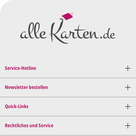
Wir erstellen ein
Preisangebot
und im
Anschluss den ersten
Entwurf/Korrekturabzug
.
Diesen senden wir Ihnen als
PDF per E-Mail.
Sie setzen sich mit uns in
Verbindung (telefonisch oder
Service-Hotline
per E-Mail) und besprechen mit
uns, was Sie am
Entwurf
geändert
haben möchten.
Newsletter bestellen
Wir senden Ihnen den
angepassten Entwurf per E-
Quick-Links
Mail zu.
Dies wiederholen wir so lange,
bis
alles für Sie perfekt ist
.
Rechtliches und Service