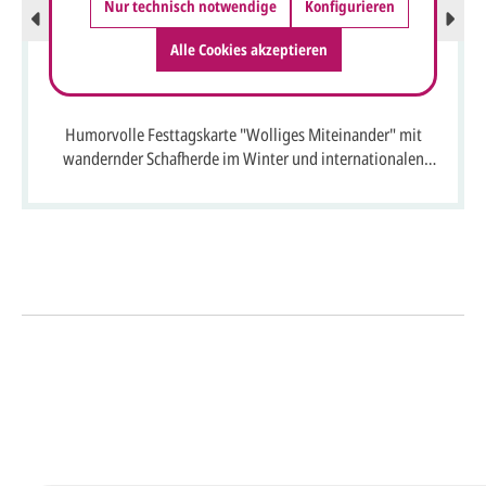
Nur technisch notwendige
Konfigurieren
Alle Cookies akzeptieren
Humorvolle Festtagskarte "Wolliges Miteinander" mit
wandernder Schafherde im Winter und internationalen
Grüßen, DIN lang
So einfach geht's
Sie senden uns Ihre
Anfrage
über dieses Formular mit Ihren
vorläufigen Wünschen für den
Druck.