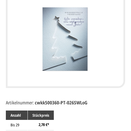
Artikelnummer:
cwkk500360-PT-026SWLoG
Anzahl
Stückpreis
2,78 €*
Bis
29