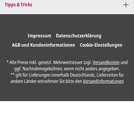
Sie erteilen uns per E-Mail die
Tipps & Tricks
Druckfreigabe
.
Wir drucken und versenden
Ihre Karten.
Impressum
Datenschutzerklärung
AGB und Kundeninformationen
Cookie-Einstellungen
Unser Design Service
* Alle Preise inkl. gesetzl. Mehrwertsteuer zzgl.
Versandkosten
und
(Profi gestalten lassen)
ggf. Nachnahmegebühren, wenn nicht anders angegeben.
** gilt für Lieferungen innerhalb Deutschlands, Lieferzeiten für
Lassen Sie Ihre Karte ganz einfach von
andere Länder entnehmen Sie bitte den
Versandinformationen
unserem Profi gestalten.
Senden Sie uns hier
unverbindlich
Ihre
Daten und Gestaltungswünsche:
Anrede*
Vorname*