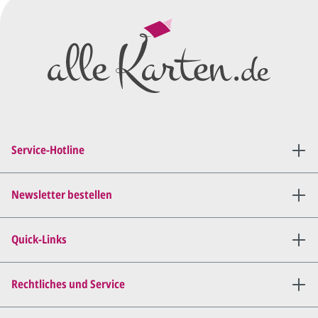
Wir erstellen ein
Preisangebot
und im
Anschluss den ersten
Entwurf/Korrekturabzug
.
Diesen senden wir Ihnen als
PDF per E-Mail.
Sie setzen sich mit uns in
Verbindung (telefonisch oder
Service-Hotline
per E-Mail) und besprechen mit
uns, was Sie am
Entwurf
geändert
haben möchten.
Newsletter bestellen
Wir senden Ihnen den
angepassten Entwurf per E-
Quick-Links
Mail zu.
Dies wiederholen wir so lange,
bis
alles für Sie perfekt ist
.
Rechtliches und Service