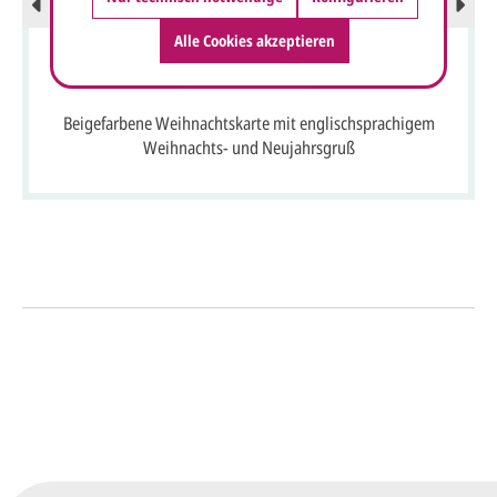
Alle Cookies akzeptieren
Beigefarbene Weihnachtskarte mit englischsprachigem
Weihnachts- und Neujahrsgruß
So einfach geht's
Sie senden uns Ihre
Anfrage
über dieses Formular mit Ihren
vorläufigen Wünschen für den
Druck.