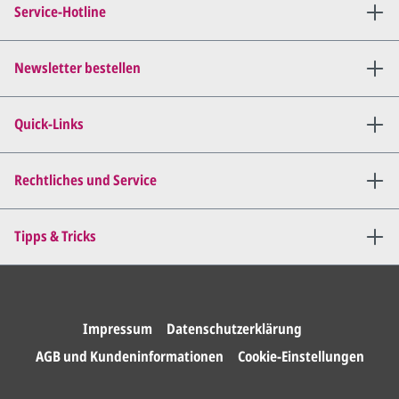
Service-Hotline
per E-Mail) und besprechen mit
uns, was Sie am
Entwurf
geändert
haben möchten.
Newsletter bestellen
Wir senden Ihnen den
angepassten Entwurf per E-
Quick-Links
Mail zu.
Dies wiederholen wir so lange,
bis
alles für Sie perfekt ist
.
Rechtliches und Service
Sie erteilen uns per E-Mail die
Tipps & Tricks
Druckfreigabe
.
Wir drucken und versenden
Ihre Karten.
Impressum
Datenschutzerklärung
AGB und Kundeninformationen
Cookie-Einstellungen
Unser Design Service