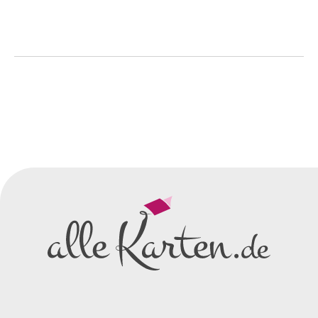
So einfach geht's
Sie senden uns Ihre
Anfrage
über dieses Formular mit Ihren
vorläufigen Wünschen für den
Druck.
Wir erstellen ein
Preisangebot
und im
Anschluss den ersten
Entwurf/Korrekturabzug
.
Diesen senden wir Ihnen als
PDF per E-Mail.
Sie setzen sich mit uns in
Verbindung (telefonisch oder