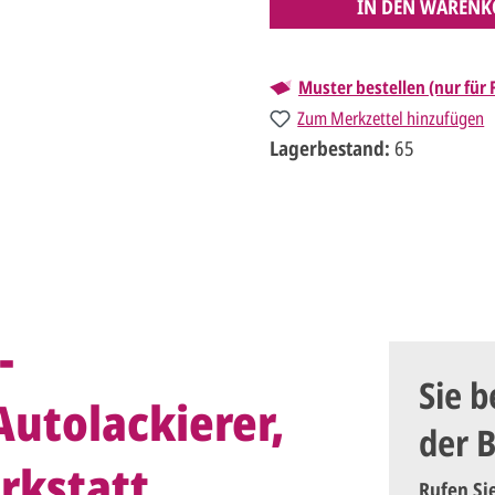
IN DEN WARENK
Muster bestellen (nur für
Zum Merkzettel hinzufügen
Lagerbestand:
65
-
Sie b
utolackierer,
der 
rkstatt
Rufen Si