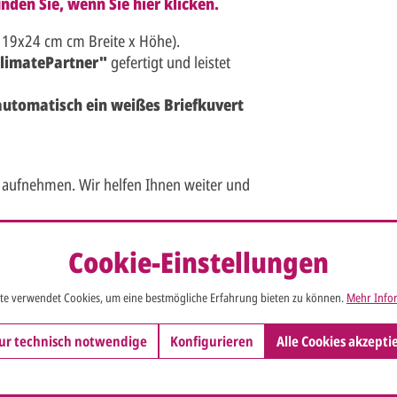
nden Sie, wenn Sie hier klicken.
 19x24 cm cm Breite x Höhe).
limatePartner"
gefertigt und leistet
 automatisch ein weißes Briefkuvert
 aufnehmen. Wir helfen Ihnen weiter und
e umsetzen und Sie werden viel Freude
Cookie-Einstellungen
te verwendet Cookies, um eine bestmögliche Erfahrung bieten zu können.
Mehr Infor
ur technisch notwendige
Konfigurieren
Alle Cookies akzepti
e x Höhe (aufgeklappt: 19 x 24 cm)
ß