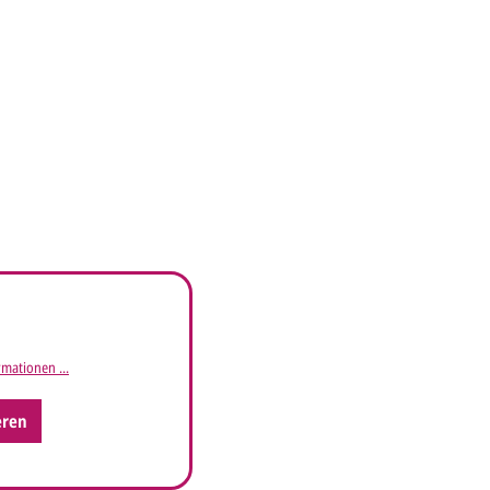
mationen ...
eren