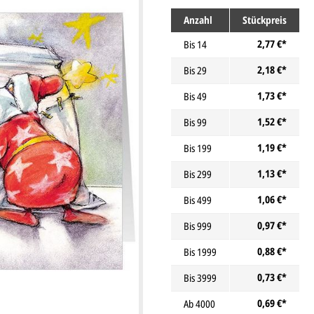
Anzahl
Stückpreis
2,77 €*
Bis
14
2,18 €*
Bis
29
1,73 €*
Bis
49
1,52 €*
Bis
99
1,19 €*
Bis
199
1,13 €*
Bis
299
1,06 €*
Bis
499
0,97 €*
Bis
999
0,88 €*
Bis
1999
0,73 €*
Bis
3999
0,69 €*
Ab
4000