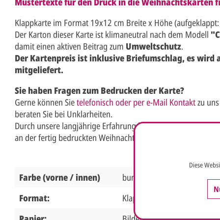
Mustertexte für den Druck in die Weihnachtskarten fi
Klappkarte im Format 19x12 cm Breite x Höhe (aufgeklappt:
Der Karton dieser Karte ist klimaneutral nach dem Modell
"C
damit einen aktiven Beitrag zum
Umweltschutz
.
Der Kartenpreis ist inklusive Briefumschlag, es wird
mitgeliefert.
Sie haben Fragen zum Bedrucken der Karte?
Gerne können Sie
telefonisch oder per e-Mail Kontakt
zu uns
beraten Sie bei Unklarheiten.
Durch unsere langjährige Erfahrung können wir Ihre Wünsch
an der fertig bedruckten Weihnachtskarte haben.
Diese Websi
Farbe (vorne / innen)
bunt / weiß
N
Format:
Klappkarte 19 x 12 cm Breit
Papier:
Bilderdruckkarton 250g wei