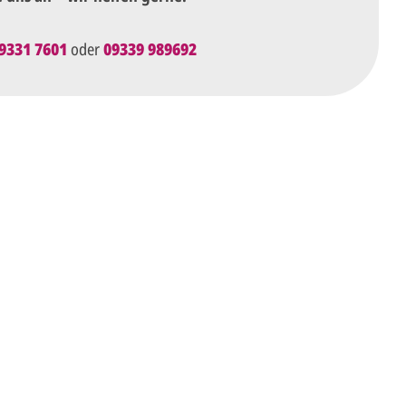
9331 7601
oder
09339 989692