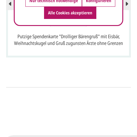
Nur technisch notwendige
Konfigurieren
Alle Cookies akzeptieren
Putzige Spendenkarte "Drolliger Bärengruß" mit Eisbär,
Weihnachtskugel und Gruß zugunsten Ärzte ohne Grenzen
So einfach geht's
Sie senden uns Ihre
Anfrage
über dieses Formular mit Ihren
vorläufigen Wünschen für den
Druck.