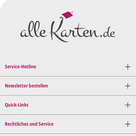
Wir erstellen ein
Preisangebot
und im
Anschluss den ersten
Entwurf/Korrekturabzug
.
Diesen senden wir Ihnen als
PDF per E-Mail.
Sie setzen sich mit uns in
Verbindung (telefonisch oder
Service-Hotline
per E-Mail) und besprechen mit
uns, was Sie am
Entwurf
geändert
haben möchten.
Newsletter bestellen
Wir senden Ihnen den
angepassten Entwurf per E-
Quick-Links
Mail zu.
Dies wiederholen wir so lange,
bis
alles für Sie perfekt ist
.
Rechtliches und Service