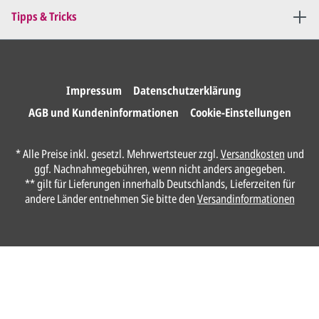
Sie erteilen uns per E-Mail die
Tipps & Tricks
Druckfreigabe
.
Wir drucken und versenden
Ihre Karten.
Impressum
Datenschutzerklärung
AGB und Kundeninformationen
Cookie-Einstellungen
Unser Design Service
* Alle Preise inkl. gesetzl. Mehrwertsteuer zzgl.
Versandkosten
und
(Profi gestalten lassen)
ggf. Nachnahmegebühren, wenn nicht anders angegeben.
** gilt für Lieferungen innerhalb Deutschlands, Lieferzeiten für
Lassen Sie Ihre Karte ganz einfach von
andere Länder entnehmen Sie bitte den
Versandinformationen
unserem Profi gestalten.
Senden Sie uns hier
unverbindlich
Ihre
Daten und Gestaltungswünsche:
Anrede*
Vorname*