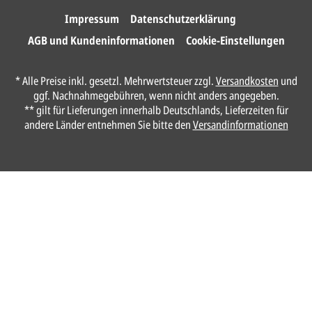
Ihre Karten.
Impressum
Datenschutzerklärung
AGB und Kundeninformationen
Cookie-Einstellungen
Anrede*
* Alle Preise inkl. gesetzl. Mehrwertsteuer zzgl.
Versandkosten
und
ggf. Nachnahmegebühren, wenn nicht anders angegeben.
Vorname*
** gilt für Lieferungen innerhalb Deutschlands, Lieferzeiten für
andere Länder entnehmen Sie bitte den
Versandinformationen
Nachname*
Ihre E-Mail-Adresse*
Telefon
Ungefähre Kartenanzahl*
Ihr vorläufiger Layoutwunsch*
Ihr Text usw. kann später noch geändert werden.