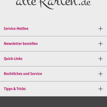
Diesen senden wir Ihnen als
PDF per E-Mail.
Sie setzen sich mit uns in
Verbindung (telefonisch oder
Service-Hotline
per E-Mail) und besprechen mit
uns, was Sie am
Entwurf
geändert
haben möchten.
Newsletter bestellen
Wir senden Ihnen den
angepassten Entwurf per E-
Quick-Links
Mail zu.
Dies wiederholen wir so lange,
bis
alles für Sie perfekt ist
.
Rechtliches und Service
Sie erteilen uns per E-Mail die
Tipps & Tricks
Druckfreigabe
.
Wir drucken und versenden