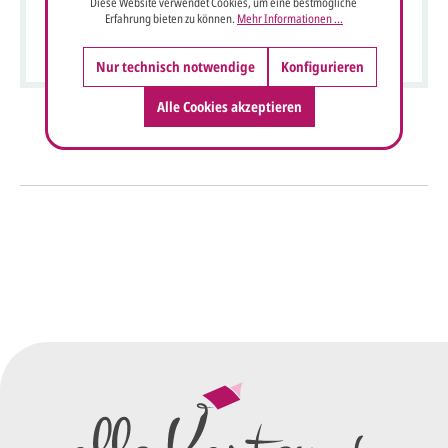
Diese Website verwendet Cookies, um eine bestmögliche
Firmenweihnachtskarte mit Weihnachtsgruß- und
Erfahrung bieten zu können.
Mehr Informationen ...
Neujahrsgruß sowie Dank
Nur technisch notwendige
Konfigurieren
Alle Cookies akzeptieren
So einfach geht's
Sie senden uns Ihre
Anfrage
über dieses Formular mit Ihren
vorläufigen Wünschen für den
Druck.
Wir erstellen ein
Preisangebot
und im
Anschluss den ersten
Entwurf/Korrekturabzug
.