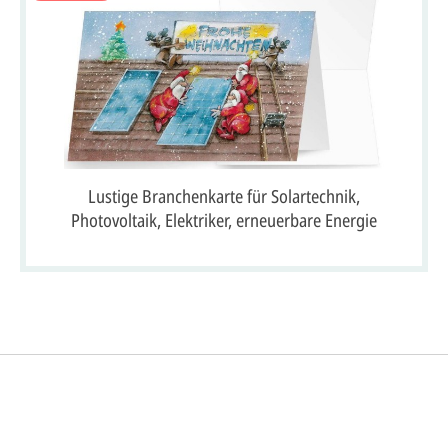
Lustige Branchenkarte für Solartechnik,
Photovoltaik, Elektriker, erneuerbare Energie
So einfach ge
gestalten lassen)
rofi gestalten.
Sie senden