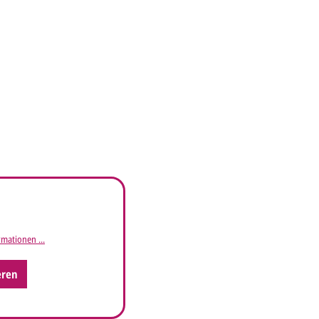
mationen ...
eren