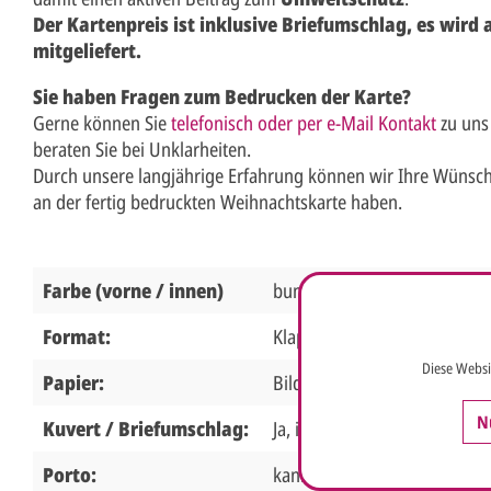
Der Kartenpreis ist inklusive Briefumschlag, es wird
mitgeliefert.
Sie haben Fragen zum Bedrucken der Karte?
Gerne können Sie
telefonisch oder per e-Mail Kontakt
zu uns
beraten Sie bei Unklarheiten.
Durch unsere langjährige Erfahrung können wir Ihre Wünsch
an der fertig bedruckten Weihnachtskarte haben.
Farbe (vorne / innen)
bunt / weiß
Format:
Klappkarte 19 x 12 cm Breit
Diese Websi
Papier:
Bilderdruckkarton 250g wei
N
Kuvert / Briefumschlag:
Ja, inklusive, weiß
Porto:
kann als Standardbrief vers