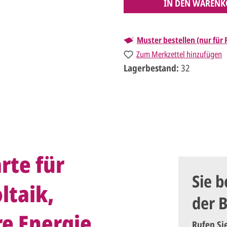
IN DEN WARENK
Muster bestellen (nur für
Zum Merkzettel hinzufügen
Lagerbestand:
32
rte für
Sie b
ltaik,
der 
re Energie
Rufen Si