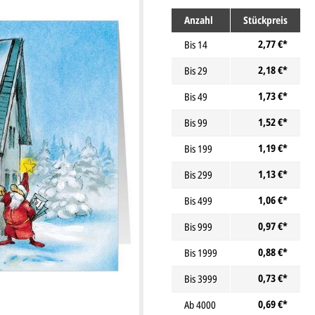
Anzahl
Stückpreis
2,77 €*
Bis
14
2,18 €*
Bis
29
1,73 €*
Bis
49
1,52 €*
Bis
99
1,19 €*
Bis
199
1,13 €*
Bis
299
1,06 €*
Bis
499
0,97 €*
Bis
999
0,88 €*
Bis
1999
0,73 €*
Bis
3999
0,69 €*
Ab
4000