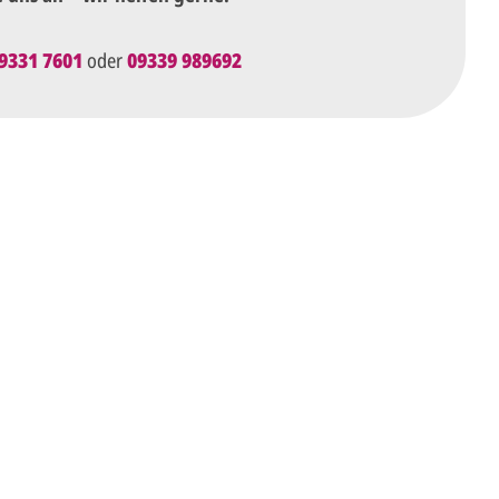
9331 7601
oder
09339 989692