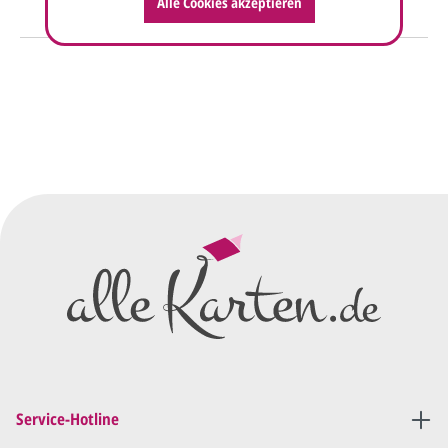
Alle Cookies akzeptieren
So einfach geht's
Sie senden uns Ihre
Anfrage
über dieses Formular mit Ihren
vorläufigen Wünschen für den
Druck.
Wir erstellen ein
Preisangebot
und im
Anschluss den ersten
Entwurf/Korrekturabzug
.
Diesen senden wir Ihnen als
PDF per E-Mail.
Sie setzen sich mit uns in
Verbindung (telefonisch oder
Service-Hotline
per E-Mail) und besprechen mit
uns, was Sie am
Entwurf