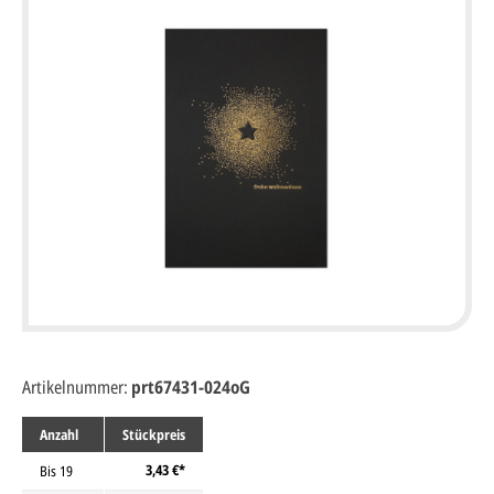
Artikelnummer:
prt67431-024oG
Anzahl
Stückpreis
3,43 €*
Bis
19