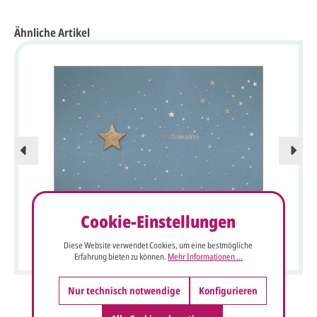
Ähnliche Artikel
Cookie-Einstellungen
Weihnachtskarte in blau mit Silberfolienprägung und
kleinem Stern aus Echtholz
Diese Website verwendet Cookies, um eine bestmögliche
Erfahrung bieten zu können.
Mehr Informationen ...
Nur technisch notwendige
Konfigurieren