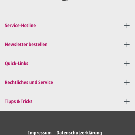
Sie setzen sich mit uns in
Verbindung (telefonisch oder
Service-Hotline
per E-Mail) und besprechen mit
uns, was Sie am
Entwurf
geändert
haben möchten.
Newsletter bestellen
Wir senden Ihnen den
angepassten Entwurf per E-
Quick-Links
Mail zu.
Dies wiederholen wir so lange,
bis
alles für Sie perfekt ist
.
Rechtliches und Service
Sie erteilen uns per E-Mail die
Tipps & Tricks
Druckfreigabe
.
Wir drucken und versenden
Ihre Karten.
Impressum
Datenschutzerklärung