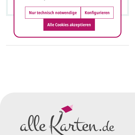
internationalen Weihnachtsgrüßen und goldener Klammer
Nur technisch notwendige
Konfigurieren
Alle Cookies akzeptieren
So einfach geht's
Sie senden uns Ihre
Anfrage
über dieses Formular mit Ihren
vorläufigen Wünschen für den
Druck.
Wir erstellen ein
Preisangebot
und im
Anschluss den ersten
Entwurf/Korrekturabzug
.
Diesen senden wir Ihnen als
PDF per E-Mail.