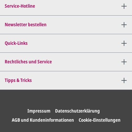
Verbindung (telefonisch oder
Service-Hotline
per E-Mail) und besprechen mit
uns, was Sie am
Entwurf
geändert
haben möchten.
Newsletter bestellen
Wir senden Ihnen den
angepassten Entwurf per E-
Quick-Links
Mail zu.
Dies wiederholen wir so lange,
bis
alles für Sie perfekt ist
.
Rechtliches und Service
Sie erteilen uns per E-Mail die
Tipps & Tricks
Druckfreigabe
.
Wir drucken und versenden
Ihre Karten.
Impressum
Datenschutzerklärung
AGB und Kundeninformationen
Cookie-Einstellungen