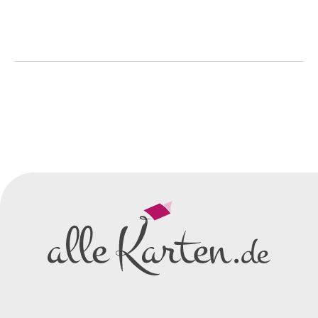
So einfach geht's
Sie senden uns Ihre
Anfrage
über dieses Formular mit Ihren
vorläufigen Wünschen für den
Druck.
Wir erstellen ein
Preisangebot
und im
Anschluss den ersten
Entwurf/Korrekturabzug
.
Diesen senden wir Ihnen als
PDF per E-Mail.
Sie setzen sich mit uns in