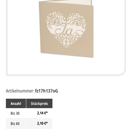
Artikelnummer:
fz17h137oG
Anzahl
Stückpreis
2,14 €*
Bis
30
2,10 €*
Bis
60