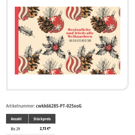
Artikelnummer:
cwkk66285-PT-025xoG
Anzahl
Stückpreis
2,73 €*
Bis
29