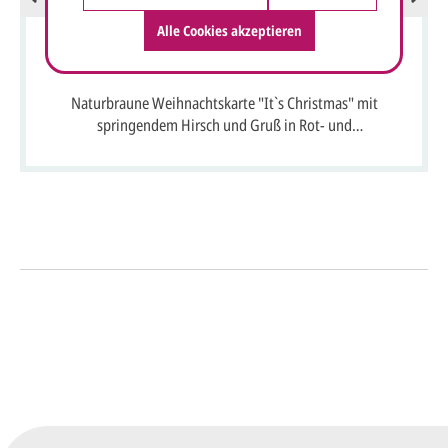
Alle Cookies akzeptieren
Naturbraune Weihnachtskarte "It`s Christmas" mit
springendem Hirsch und Gruß in Rot- und
Grünfolienprägung
So einfach geht's
Sie senden uns Ihre
Anfrage
über dieses Formular mit Ihren
vorläufigen Wünschen für den
Druck.