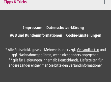
Tipps & Tricks
Druckfreigabe
.
Wir drucken und versenden
Ihre Karten.
Impressum
Datenschutzerklärung
AGB und Kundeninformationen
Cookie-Einstellungen
Unser Design Service
* Alle Preise inkl. gesetzl. Mehrwertsteuer zzgl.
Versandkosten
und
(Profi gestalten lassen)
ggf. Nachnahmegebühren, wenn nicht anders angegeben.
** gilt für Lieferungen innerhalb Deutschlands, Lieferzeiten für
Lassen Sie Ihre Karte ganz einfach von
andere Länder entnehmen Sie bitte den
Versandinformationen
unserem Profi gestalten.
Senden Sie uns hier
unverbindlich
Ihre
Daten und Gestaltungswünsche:
Anrede*
Vorname*