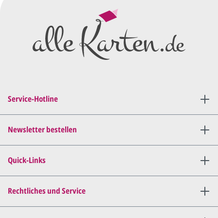
Wir erstellen ein
Preisangebot
und im
Anschluss den ersten
Entwurf/Korrekturabzug
.
Diesen senden wir Ihnen als
PDF per E-Mail.
Sie setzen sich mit uns in
Verbindung (telefonisch oder
Service-Hotline
per E-Mail) und besprechen mit
uns, was Sie am
Entwurf
geändert
haben möchten.
Newsletter bestellen
Wir senden Ihnen den
angepassten Entwurf per E-
Quick-Links
Mail zu.
Dies wiederholen wir so lange,
bis
alles für Sie perfekt ist
.
Rechtliches und Service
Sie erteilen uns per E-Mail die