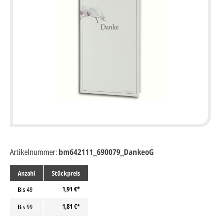
Artikelnummer:
bm642111_690079_DankeoG
Anzahl
Stückpreis
1,91 €*
Bis
49
1,81 €*
Bis
99