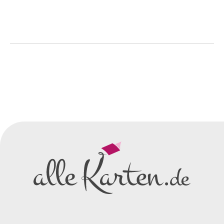
So einfach geht's
Sie senden uns Ihre
Anfrage
über dieses Formular mit Ihren
vorläufigen Wünschen für den
Druck.
Wir erstellen ein
Preisangebot
und im
Anschluss den ersten
Entwurf/Korrekturabzug
.
Diesen senden wir Ihnen als
PDF per E-Mail.
Sie setzen sich mit uns in