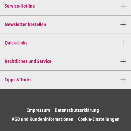
Verbindung (telefonisch oder
Service-Hotline
per E-Mail) und besprechen mit
uns, was Sie am
Entwurf
geändert
haben möchten.
Newsletter bestellen
Wir senden Ihnen den
angepassten Entwurf per E-
Quick-Links
Mail zu.
Dies wiederholen wir so lange,
bis
alles für Sie perfekt ist
.
Rechtliches und Service
Sie erteilen uns per E-Mail die
Tipps & Tricks
Druckfreigabe
.
Wir drucken und versenden
Ihre Karten.
Impressum
Datenschutzerklärung
AGB und Kundeninformationen
Cookie-Einstellungen