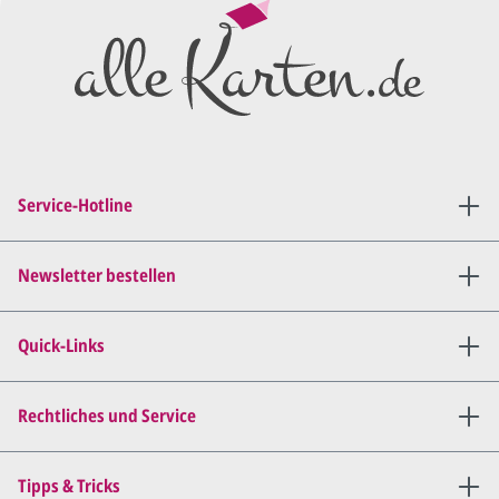
Preisangebot
und im
Anschluss den ersten
Entwurf/Korrekturabzug
.
Diesen senden wir Ihnen als
PDF per E-Mail.
Sie setzen sich mit uns in
Verbindung (telefonisch oder
Service-Hotline
per E-Mail) und besprechen mit
uns, was Sie am
Entwurf
geändert
haben möchten.
Newsletter bestellen
Wir senden Ihnen den
angepassten Entwurf per E-
Quick-Links
Mail zu.
Dies wiederholen wir so lange,
bis
alles für Sie perfekt ist
.
Rechtliches und Service
Sie erteilen uns per E-Mail die
Tipps & Tricks
Druckfreigabe
.