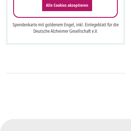
Alle Cookies akzeptieren
Spendenkarte mit goldenem Engel, inkl. Einlegeblatt für die
Deutsche Alzheimer Gesellschaft e.V.
So einfach geht's
Sie senden uns Ihre
Anfrage
über dieses Formular mit Ihren
vorläufigen Wünschen für den
Druck.
Wir erstellen ein