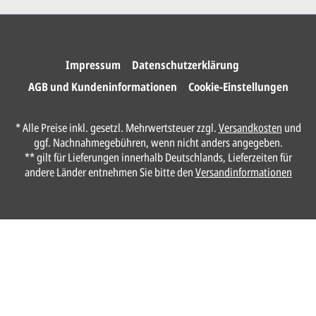
Wir drucken und versenden
Ihre Karten.
Impressum
Datenschutzerklärung
AGB und Kundeninformationen
Cookie-Einstellungen
Unser Design Service
* Alle Preise inkl. gesetzl. Mehrwertsteuer zzgl.
Versandkosten
und
(Profi gestalten lassen)
ggf. Nachnahmegebühren, wenn nicht anders angegeben.
** gilt für Lieferungen innerhalb Deutschlands, Lieferzeiten für
Lassen Sie Ihre Karte ganz einfach von
andere Länder entnehmen Sie bitte den
Versandinformationen
unserem Profi gestalten.
Senden Sie uns hier
unverbindlich
Ihre
Daten und Gestaltungswünsche:
Anrede*
Vorname*