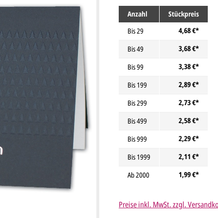
Anzahl
Stückpreis
4,68 €*
Bis
29
3,68 €*
Bis
49
3,38 €*
Bis
99
2,89 €*
Bis
199
2,73 €*
Bis
299
2,58 €*
Bis
499
2,29 €*
Bis
999
2,11 €*
Bis
1999
1,99 €*
Ab
2000
Preise inkl. MwSt. zzgl. Versandk