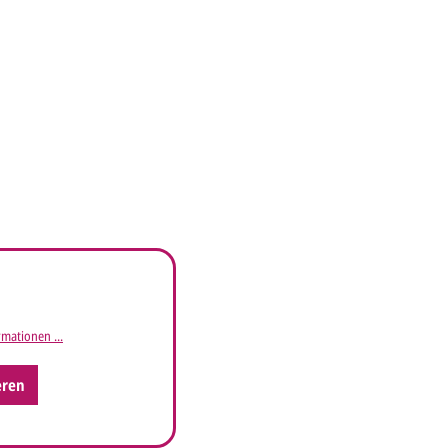
mationen ...
eren