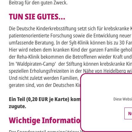
Beitrag für den guten Zweck.
TUN SIE GUTES...
Die Deutsche Kinderkrebsstiftung setzt sich für krebskranke K
patientenorientierte Forschung sowie die Entwicklung neue
umfassende Beratung. In der Sylt-Klinik können bis zu 30 Fam
Hier wird neben dem kranken Kind der ganzen Familie gehol
der Reha-Klinik bekommen die Betroffenen wieder Kraft und
Im 'Waldpiraten-Camp' der Stiftung können krebskranke Kin
speziellen Erholungsfreizeiten in der Nähe von Heidelberg w
Und nicht zuletzt werden Familien, die durch die Krebserkran
geraten sind, von der Deutschen Kinderkrebsstiftung unterstü
Ein Teil (0,20 EUR je Karte) kommt direkt der Deutsch
Diese Websi
zugute.
N
Wichtige Information zur steuerlic
Der Spendenanteil gemeinnütziger Weihnachts- und Grußkarten