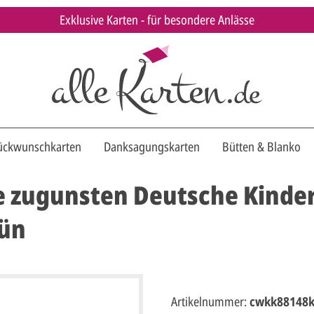
Exklusive Karten - für besondere Anlässe
ückwunschkarten
Danksagungskarten
Bütten & Blanko
zugunsten Deutsche Kinder
rün
Artikelnummer:
cwkk88148k