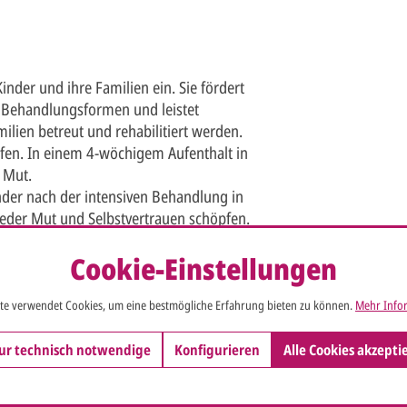
inder und ihre Familien ein. Sie fördert
r Behandlungsformen und leistet
ilien betreut und rehabilitiert werden.
fen. In einem 4-wöchigem Aufenthalt in
 Mut.
der nach der intensiven Behandlung in
ieder Mut und Selbstvertrauen schöpfen.
kung ihres Kindes in finanzielle Not
Cookie-Einstellungen
tzt.
en Kinderkrebsstiftung bzw. -hilfe
te verwendet Cookies, um eine bestmögliche Erfahrung bieten zu können.
Mehr Infor
ur technisch notwendige
Konfigurieren
Alle Cookies akzepti
hen Absetzbarkeit:
 ist lt. Bundesfinanzhof als Teil des