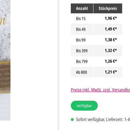
Anzahl
Stückpreis
1,96 €*
Bis
15
1,49 €*
Bis
49
1,38 €*
Bis
99
1,32 €*
Bis
399
1,26 €*
Bis
799
1,21 €*
Ab
800
Preise inkl. MwSt. zzgl. Versandk
verfügbar
Sofort verfügbar, Lieferzeit: 1-