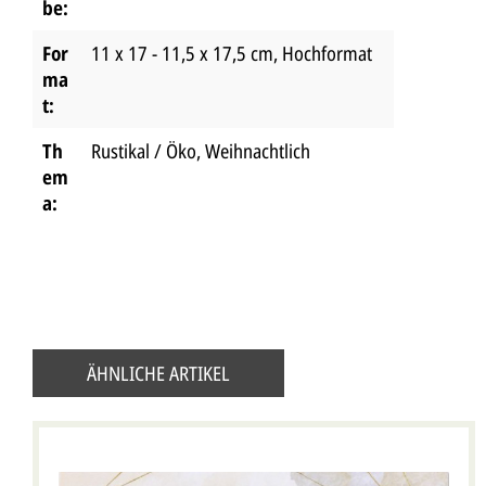
be:
For
11 x 17 - 11,5 x 17,5 cm
, Hochformat
ma
t:
Th
Rustikal / Öko
, Weihnachtlich
em
a:
ÄHNLICHE ARTIKEL