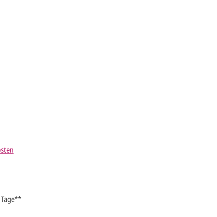
osten
4 Tage**