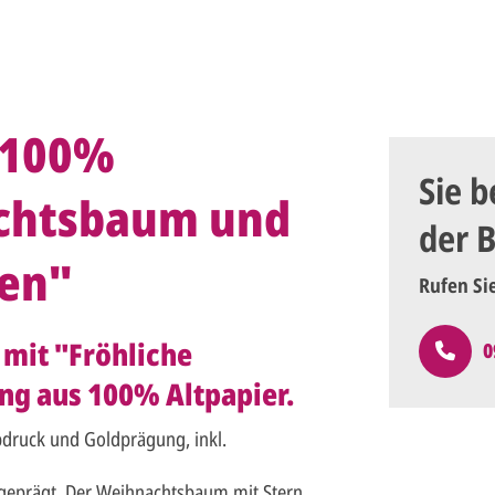
 100%
Sie b
achtsbaum und
der 
ten"
Rufen Si
mit "Fröhliche
0
ng aus 100% Altpapier.
bdruck und Goldprägung, inkl.
d geprägt. Der Weihnachtsbaum mit Stern