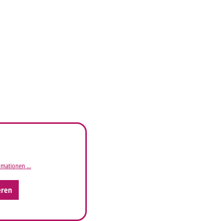
mationen ...
eren