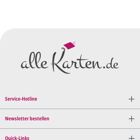
Sie senden uns Ihre
Anfrage
über dieses Formular mit Ihren
vorläufigen Wünschen für den
Druck.
Wir erstellen ein
Preisangebot
und im
Anschluss den ersten
Entwurf/Korrekturabzug
.
Diesen senden wir Ihnen als
PDF per E-Mail.
Sie setzen sich mit uns in
Verbindung (telefonisch oder
Service-Hotline
per E-Mail) und besprechen mit
uns, was Sie am
Entwurf
geändert
haben möchten.
Newsletter bestellen
Wir senden Ihnen den
angepassten Entwurf per E-
Quick-Links