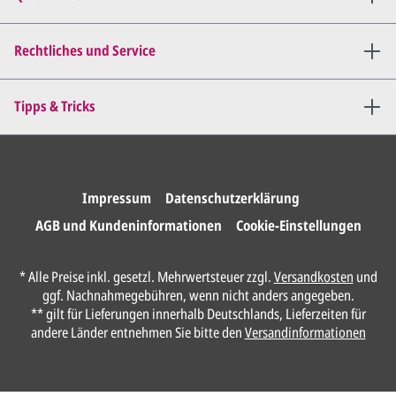
Mail zu.
Dies wiederholen wir so lange,
bis
alles für Sie perfekt ist
.
Rechtliches und Service
Sie erteilen uns per E-Mail die
Tipps & Tricks
Druckfreigabe
.
Wir drucken und versenden
Ihre Karten.
Impressum
Datenschutzerklärung
AGB und Kundeninformationen
Cookie-Einstellungen
Unser Design Service
* Alle Preise inkl. gesetzl. Mehrwertsteuer zzgl.
Versandkosten
und
(Profi gestalten lassen)
ggf. Nachnahmegebühren, wenn nicht anders angegeben.
** gilt für Lieferungen innerhalb Deutschlands, Lieferzeiten für
Lassen Sie Ihre Karte ganz einfach von
andere Länder entnehmen Sie bitte den
Versandinformationen
unserem Profi gestalten.
Senden Sie uns hier
unverbindlich
Ihre
Daten und Gestaltungswünsche: