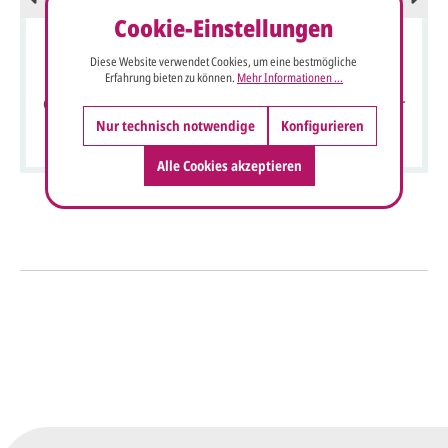
Cookie-Einstellungen
Diese Website verwendet Cookies, um eine bestmögliche
Erfahrung bieten zu können.
Mehr Informationen ...
Geschäftliche Weihnachtskarte weiß mit roter und silberner
Prägung
Nur technisch notwendige
Konfigurieren
Alle Cookies akzeptieren
So einfach geht's
Sie senden uns Ihre
Anfrage
über dieses Formular mit Ihren
vorläufigen Wünschen für den
Druck.