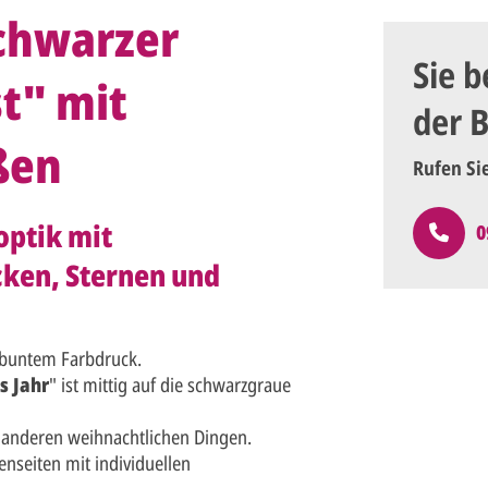
chwarzer
Sie b
st" mit
der 
ßen
Rufen Si
optik mit
0
ken, Sternen und
 buntem Farbdruck.
s Jahr
" ist mittig auf die schwarzgraue
anderen weihnachtlichen Dingen.
nseiten mit individuellen