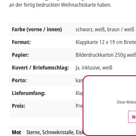
an der fertig bedruckten Weihnachtskarte haben.
Farbe (vorne / innen)
schwarz, weiß, braun / weiß
Format:
Klappkarte 12 x 19 cm Breit
Papier:
Bilderdruckkarton 250g wei
Kuvert / Briefumschlag:
Ja, inklusive, weiß
Porto:
kann als Standardbrief vers
Lieferumfang:
Klappkarte, Briefumschlag
Diese Websi
Preis:
Preis inkl. MwSt.,
zzgl. Vers
N
Mot
Sterne, Schneekristalle, Eiskristalle
,