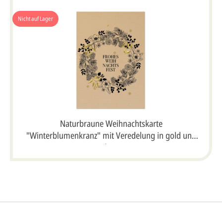
Nicht auf Lager
Naturbraune Weihnachtskarte
"Winterblumenkranz" mit Veredelung in gold und
schwarz
So einfach ge