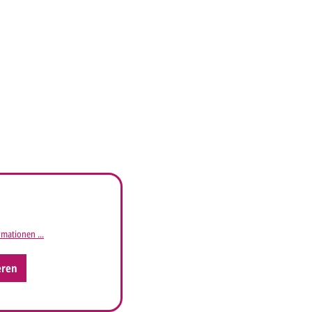
mationen ...
eren