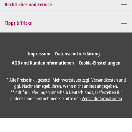
bis
alles für Sie perfekt ist
.
Rechtliches und Service
Sie erteilen uns per E-Mail die
Tipps & Tricks
Druckfreigabe
.
Wir drucken und versenden
Ihre Karten.
Impressum
Datenschutzerklärung
AGB und Kundeninformationen
Cookie-Einstellungen
Unser Design Service
* Alle Preise inkl. gesetzl. Mehrwertsteuer zzgl.
Versandkosten
und
(Profi gestalten lassen)
ggf. Nachnahmegebühren, wenn nicht anders angegeben.
** gilt für Lieferungen innerhalb Deutschlands, Lieferzeiten für
Lassen Sie Ihre Karte ganz einfach von
andere Länder entnehmen Sie bitte den
Versandinformationen
unserem Profi gestalten.
Senden Sie uns hier
unverbindlich
Ihre
Daten und Gestaltungswünsche:
Anrede*