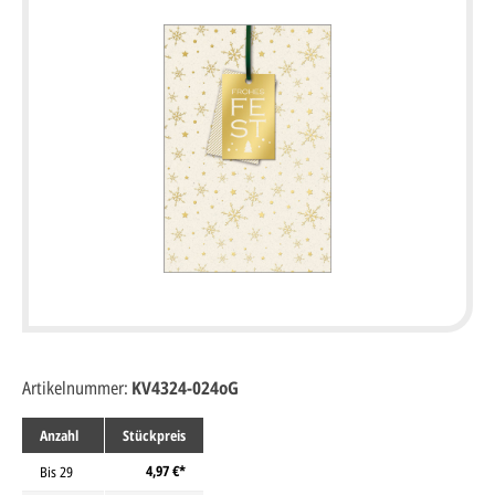
Artikelnummer:
KV4324-024oG
Anzahl
Stückpreis
4,97 €*
Bis
29