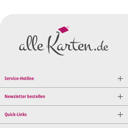
vorläufigen Wünschen für den
Druck.
Wir erstellen ein
Preisangebot
und im
Anschluss den ersten
Entwurf/Korrekturabzug
.
Diesen senden wir Ihnen als
PDF per E-Mail.
Sie setzen sich mit uns in
Verbindung (telefonisch oder
Service-Hotline
per E-Mail) und besprechen mit
uns, was Sie am
Entwurf
geändert
haben möchten.
Newsletter bestellen
Wir senden Ihnen den
angepassten Entwurf per E-
Quick-Links
Mail zu.
Dies wiederholen wir so lange,