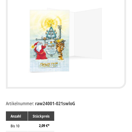
Artikelnummer:
raw24001-021swloG
Anzahl
Stückpreis
2,09 €*
Bis
10