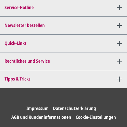
Verbindung (telefonisch oder
Service-Hotline
per E-Mail) und besprechen mit
uns, was Sie am
Entwurf
geändert
haben möchten.
Newsletter bestellen
Wir senden Ihnen den
angepassten Entwurf per E-
Quick-Links
Mail zu.
Dies wiederholen wir so lange,
bis
alles für Sie perfekt ist
.
Rechtliches und Service
Sie erteilen uns per E-Mail die
Tipps & Tricks
Druckfreigabe
.
Wir drucken und versenden
Ihre Karten.
Impressum
Datenschutzerklärung
AGB und Kundeninformationen
Cookie-Einstellungen