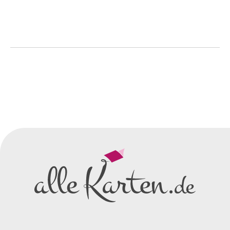
So einfach geht's
Sie senden uns Ihre
Anfrage
über dieses Formular mit Ihren
vorläufigen Wünschen für den
Druck.
Wir erstellen ein
Preisangebot
und im
Anschluss den ersten
Entwurf/Korrekturabzug
.
Diesen senden wir Ihnen als
PDF per E-Mail.
Sie setzen sich mit uns in