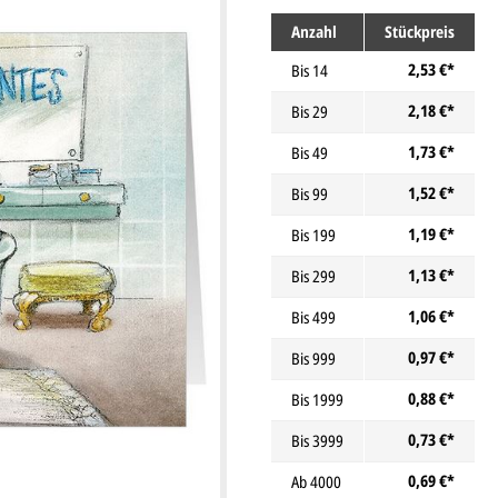
Anzahl
Stückpreis
2,53 €*
Bis
14
2,18 €*
Bis
29
1,73 €*
Bis
49
1,52 €*
Bis
99
1,19 €*
Bis
199
1,13 €*
Bis
299
1,06 €*
Bis
499
0,97 €*
Bis
999
0,88 €*
Bis
1999
0,73 €*
Bis
3999
0,69 €*
Ab
4000