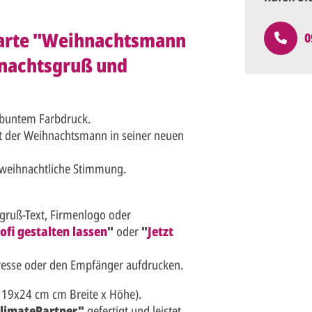
arte "Weihnachtsmann
0
hnachtsgruß und
 buntem Farbdruck.
gt der Weihnachtsmann in seiner neuen
 weihnachtliche Stimmung.
sgruß-Text, Firmenlogo oder
ofi gestalten lassen
"
oder
"
Jetzt
resse oder den Empfänger aufdrucken.
 19x24 cm cm Breite x Höhe).
limatePartner"
gefertigt und leistet