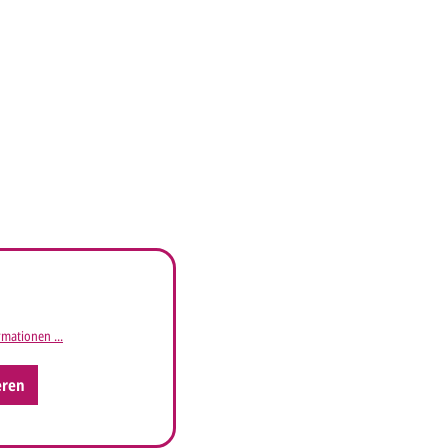
mationen ...
eren