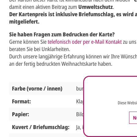
damit einen aktiven Beitrag zum
Umweltschutz
.
Der Kartenpreis ist inklusive Briefumschlag, es wird
mitgeliefert.
Sie haben Fragen zum Bedrucken der Karte?
Gerne können Sie
telefonisch oder per e-Mail Kontakt
zu uns
beraten Sie bei Unklarheiten.
Durch unsere langjährige Erfahrung können wir Ihre Wünsch
an der fertig bedruckten Weihnachtskarte haben.
Farbe (vorne / innen)
bunt / weiß
Format:
Klappkarte 19 x 12 cm Breit
Diese Websi
Papier:
Bilderdruckkarton 250g wei
N
Kuvert / Briefumschlag:
Ja, inklusive, weiß