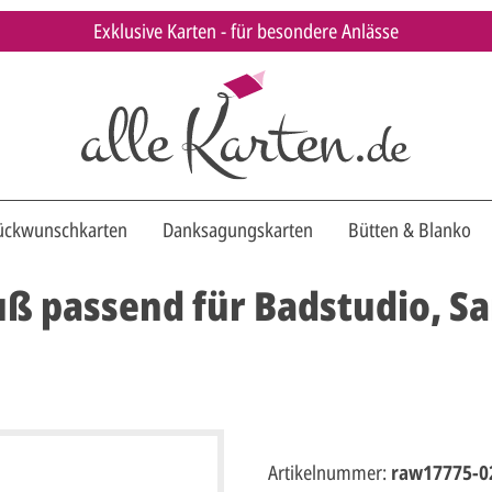
Exklusive Karten - für besondere Anlässe
ückwunschkarten
Danksagungskarten
Bütten & Blanko
ß passend für Badstudio, Sa
Artikelnummer:
raw17775-