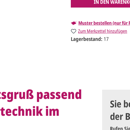
IN DEN WARENK
Muster bestellen (nur für
Zum Merkzettel hinzufügen
Lagerbestand:
17
tsgruß passend
Sie b
rtechnik im
der 
Rufen Si