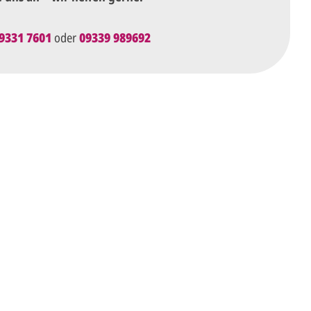
9331 7601
oder
09339 989692