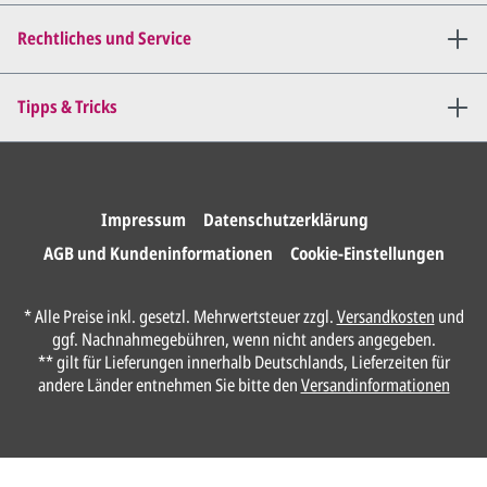
Dies wiederholen wir so lange,
bis
alles für Sie perfekt ist
.
Rechtliches und Service
Sie erteilen uns per E-Mail die
Tipps & Tricks
Druckfreigabe
.
Wir drucken und versenden
Ihre Karten.
Impressum
Datenschutzerklärung
AGB und Kundeninformationen
Cookie-Einstellungen
Unser Design Service
* Alle Preise inkl. gesetzl. Mehrwertsteuer zzgl.
Versandkosten
und
(Profi gestalten lassen)
ggf. Nachnahmegebühren, wenn nicht anders angegeben.
** gilt für Lieferungen innerhalb Deutschlands, Lieferzeiten für
Lassen Sie Ihre Karte ganz einfach von
andere Länder entnehmen Sie bitte den
Versandinformationen
unserem Profi gestalten.
Senden Sie uns hier
unverbindlich
Ihre
Daten und Gestaltungswünsche: