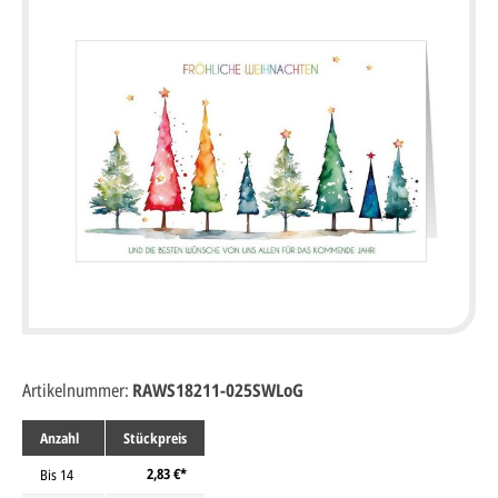
Artikelnummer:
RAWS18211-025SWLoG
Anzahl
Stückpreis
2,83 €*
Bis
14