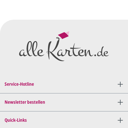
über dieses Formular mit Ihren
vorläufigen Wünschen für den
Druck.
Wir erstellen ein
Preisangebot
und im
Anschluss den ersten
Entwurf/Korrekturabzug
.
Diesen senden wir Ihnen als
PDF per E-Mail.
Sie setzen sich mit uns in
Verbindung (telefonisch oder
Service-Hotline
per E-Mail) und besprechen mit
uns, was Sie am
Entwurf
geändert
haben möchten.
Newsletter bestellen
Wir senden Ihnen den
angepassten Entwurf per E-
Quick-Links
Mail zu.