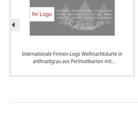
Internationale Firmen-Logo Weihnachtskarte in
anthrazitgrau aus Perlmuttkarton mit
Fensterstanzung
Unser Design Service (Profi 
Lassen Sie Ihre Karte ganz einfach von unserem P
Senden Sie uns hier
unverbindlich
Ihre Daten 