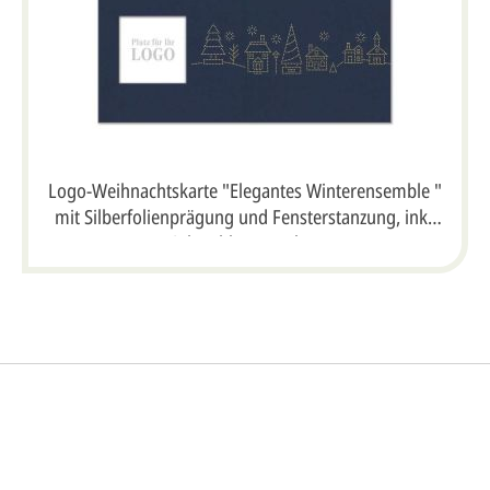
Logo-Weihnachtskarte "Elegantes Winterensemble "
mit Silberfolienprägung und Fensterstanzung, inkl.
Einlegeblatt, DIN lang
So einfach ge
gestalten lassen)
rofi gestalten.
Sie senden
und Gestaltungswünsche:
Ihren vorl