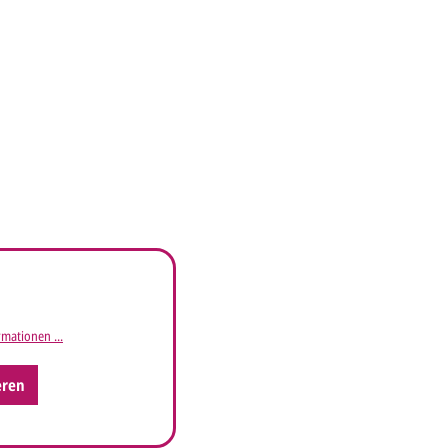
mationen ...
eren