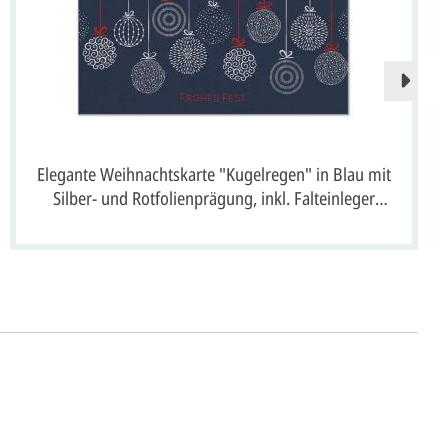
Elegante Weihnachtskarte "Kugelregen" in Blau mit
Silber- und Rotfolienprägung, inkl. Falteinleger
innen
ht's
 uns Ihre
Anfrage
über dieses Formular mit
äufigen Wünschen für den Druck.