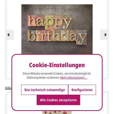
Geburtstagsglückwunschkarten "Stempel" mit Happy
Cookie-Einstellungen
Birthday aus Buchdruck-Holz-Lettern
Diese Website verwendet Cookies, um eine bestmögliche
Erfahrung bieten zu können.
Mehr Informationen ...
Glückwunschkarten aus Naturpapier
Nur technisch notwendige
Konfigurieren
Alle Cookies akzeptieren