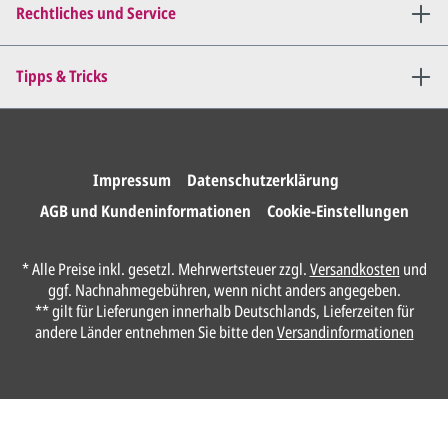
bis
alles für Sie perfekt ist
.
Rechtliches und Service
Sie erteilen uns per E-Mail die
Tipps & Tricks
Druckfreigabe
.
Wir drucken und versenden
Ihre Karten.
Impressum
Datenschutzerklärung
AGB und Kundeninformationen
Cookie-Einstellungen
Unser Design Service
* Alle Preise inkl. gesetzl. Mehrwertsteuer zzgl.
Versandkosten
und
(Profi gestalten lassen)
ggf. Nachnahmegebühren, wenn nicht anders angegeben.
** gilt für Lieferungen innerhalb Deutschlands, Lieferzeiten für
Lassen Sie Ihre Karte ganz einfach von
andere Länder entnehmen Sie bitte den
Versandinformationen
unserem Profi gestalten.
Senden Sie uns hier
unverbindlich
Ihre
Daten und Gestaltungswünsche:
Anrede*