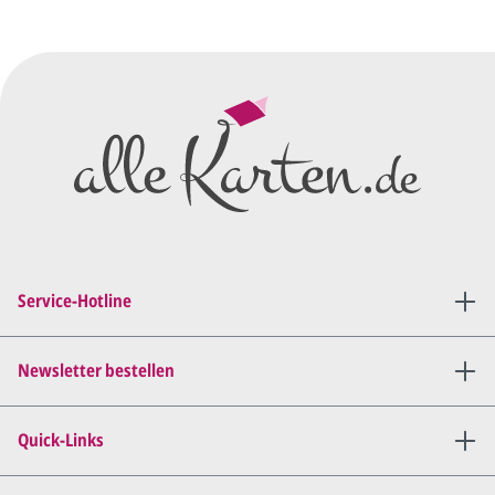
vorläufigen Wünschen für den
Druck.
Wir erstellen ein
Preisangebot
und im
Anschluss den ersten
Entwurf/Korrekturabzug
.
Diesen senden wir Ihnen als
PDF per E-Mail.
Sie setzen sich mit uns in
Verbindung (telefonisch oder
Service-Hotline
per E-Mail) und besprechen mit
uns, was Sie am
Entwurf
geändert
haben möchten.
Newsletter bestellen
Wir senden Ihnen den
angepassten Entwurf per E-
Quick-Links
Mail zu.
Dies wiederholen wir so lange,