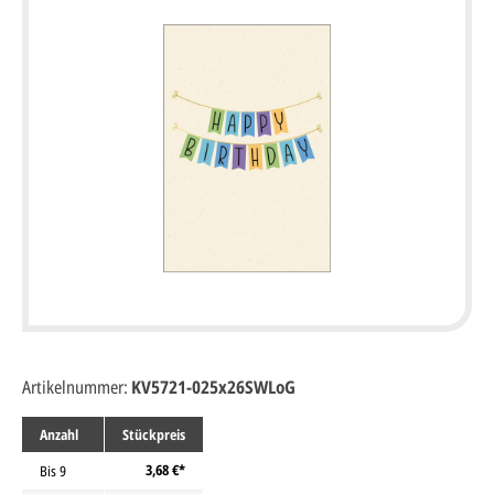
Artikelnummer:
KV5721-025x26SWLoG
Anzahl
Stückpreis
3,68 €*
Bis
9