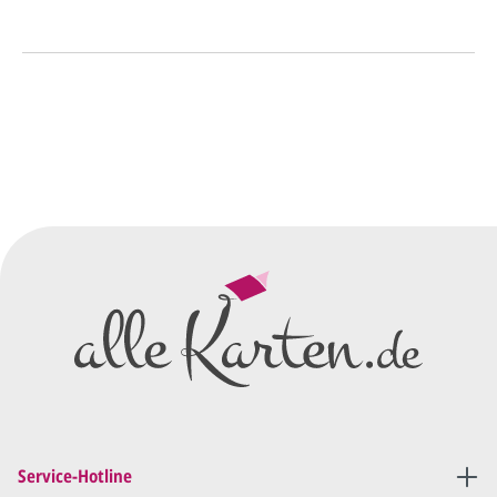
So einfach geht's
Sie senden uns Ihre
Anfrage
über dieses Formular mit Ihren
vorläufigen Wünschen für den
Druck.
Wir erstellen ein
Preisangebot
und im
Anschluss den ersten
Entwurf/Korrekturabzug
.
Diesen senden wir Ihnen als
PDF per E-Mail.
Sie setzen sich mit uns in
Verbindung (telefonisch oder
Service-Hotline
per E-Mail) und besprechen mit