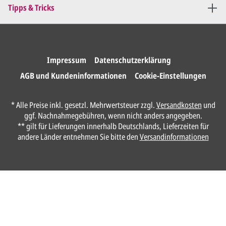
Sie erteilen uns per E-Mail die
Tipps & Tricks
Druckfreigabe
.
Wir drucken und versenden
Ihre Karten.
Impressum
Datenschutzerklärung
AGB und Kundeninformationen
Cookie-Einstellungen
Unser Design Service
* Alle Preise inkl. gesetzl. Mehrwertsteuer zzgl.
Versandkosten
und
(Profi gestalten lassen)
ggf. Nachnahmegebühren, wenn nicht anders angegeben.
** gilt für Lieferungen innerhalb Deutschlands, Lieferzeiten für
Lassen Sie Ihre Karte ganz einfach von
andere Länder entnehmen Sie bitte den
Versandinformationen
unserem Profi gestalten.
Senden Sie uns hier
unverbindlich
Ihre
Daten und Gestaltungswünsche:
Anrede*
Vorname*