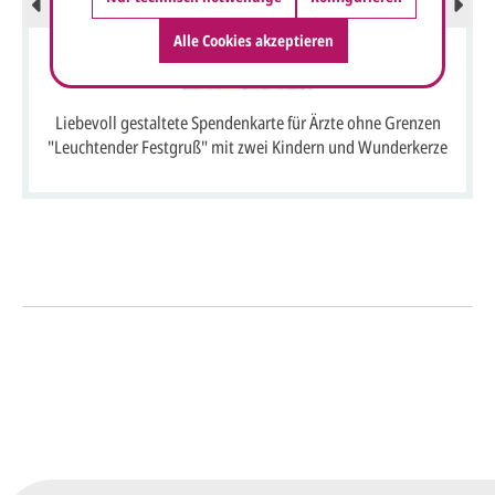
Alle Cookies akzeptieren
Liebevoll gestaltete Spendenkarte für Ärzte ohne Grenzen
"Leuchtender Festgruß" mit zwei Kindern und Wunderkerze
So einfach geht's
Sie senden uns Ihre
Anfrage
über dieses Formular mit Ihren
vorläufigen Wünschen für den
Druck.