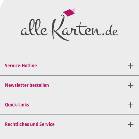
Wir erstellen ein
Preisangebot
und im
Anschluss den ersten
Entwurf/Korrekturabzug
.
Diesen senden wir Ihnen als
PDF per E-Mail.
Sie setzen sich mit uns in
Verbindung (telefonisch oder
Service-Hotline
per E-Mail) und besprechen mit
uns, was Sie am
Entwurf
geändert
haben möchten.
Newsletter bestellen
Wir senden Ihnen den
angepassten Entwurf per E-
Quick-Links
Mail zu.
Dies wiederholen wir so lange,
bis
alles für Sie perfekt ist
.
Rechtliches und Service