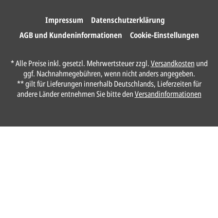
Ihre Karten.
Impressum
Datenschutzerklärung
AGB und Kundeninformationen
Cookie-Einstellungen
Unser Design Service
* Alle Preise inkl. gesetzl. Mehrwertsteuer zzgl.
Versandkosten
und
(Profi gestalten lassen)
ggf. Nachnahmegebühren, wenn nicht anders angegeben.
** gilt für Lieferungen innerhalb Deutschlands, Lieferzeiten für
Lassen Sie Ihre Karte ganz einfach von
andere Länder entnehmen Sie bitte den
Versandinformationen
unserem Profi gestalten.
Senden Sie uns hier
unverbindlich
Ihre
Daten und Gestaltungswünsche:
Anrede*
Vorname*
Nachname*