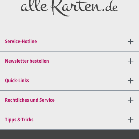
Entwurf/Korrekturabzug
.
Diesen senden wir Ihnen als
PDF per E-Mail.
Sie setzen sich mit uns in
Verbindung (telefonisch oder
Service-Hotline
per E-Mail) und besprechen mit
uns, was Sie am
Entwurf
geändert
haben möchten.
Newsletter bestellen
Wir senden Ihnen den
angepassten Entwurf per E-
Quick-Links
Mail zu.
Dies wiederholen wir so lange,
bis
alles für Sie perfekt ist
.
Rechtliches und Service
Sie erteilen uns per E-Mail die
Tipps & Tricks
Druckfreigabe
.
Wir drucken und versenden