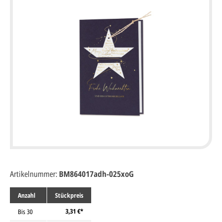
Artikelnummer:
BM864017adh-025xoG
Anzahl
Stückpreis
3,31 €*
Bis
30