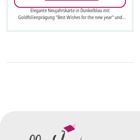
Elegante Neujahrskarte in Dunkelblau mit
Goldfolienprägung "Best Wishes for the new year" und
Sterne, DIN lang
So einfach geht's
Sie senden uns Ihre
Anfrage
über dieses Formular mit Ihren
vorläufigen Wünschen für den
Druck.
Wir erstellen ein
Preisangebot
und im
Anschluss den ersten