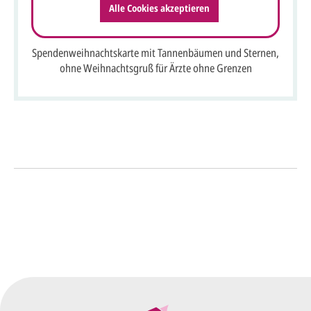
Alle Cookies akzeptieren
Spendenweihnachtskarte mit Tannenbäumen und Sternen,
ohne Weihnachtsgruß für Ärzte ohne Grenzen
So einfach geht's
Sie senden uns Ihre
Anfrage
über dieses Formular mit Ihren
vorläufigen Wünschen für den
Druck.
Wir erstellen ein