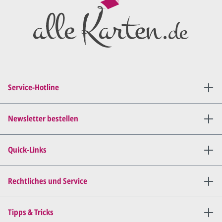
Preisangebot
und im
Anschluss den ersten
Entwurf/Korrekturabzug
.
Diesen senden wir Ihnen als
PDF per E-Mail.
Sie setzen sich mit uns in
Verbindung (telefonisch oder
Service-Hotline
per E-Mail) und besprechen mit
uns, was Sie am
Entwurf
geändert
haben möchten.
Newsletter bestellen
Wir senden Ihnen den
angepassten Entwurf per E-
Quick-Links
Mail zu.
Dies wiederholen wir so lange,
bis
alles für Sie perfekt ist
.
Rechtliches und Service
Sie erteilen uns per E-Mail die
Tipps & Tricks
Druckfreigabe
.