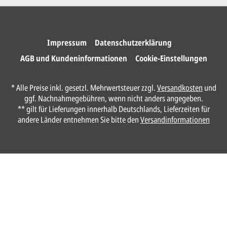
Wir drucken und versenden
Ihre Karten.
Impressum
Datenschutzerklärung
AGB und Kundeninformationen
Cookie-Einstellungen
Unser Design Service
* Alle Preise inkl. gesetzl. Mehrwertsteuer zzgl.
Versandkosten
und
(Profi gestalten lassen)
ggf. Nachnahmegebühren, wenn nicht anders angegeben.
** gilt für Lieferungen innerhalb Deutschlands, Lieferzeiten für
Lassen Sie Ihre Karte ganz einfach von
andere Länder entnehmen Sie bitte den
Versandinformationen
unserem Profi gestalten.
Senden Sie uns hier
unverbindlich
Ihre
Daten und Gestaltungswünsche:
Anrede*
Vorname*
Nachname*