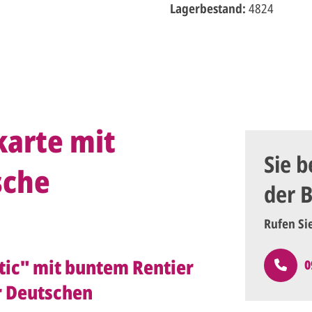
Lagerbestand:
4824
arte mit
Sie b
sche
der 
Rufen Si
ic" mit buntem Rentier
0
r Deutschen