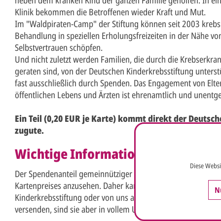
Klinik bekommen die Betroffenen wieder Kraft und Mut.
Im "Waldpiraten-Camp" der Stiftung können seit 2003 krebs
Behandlung in speziellen Erholungsfreizeiten in der Nähe v
Selbstvertrauen schöpfen.
Und nicht zuletzt werden Familien, die durch die Krebserkran
geraten sind, von der Deutschen Kinderkrebsstiftung unterstütz
fast ausschließlich durch Spenden. Das Engagement von Elte
öffentlichen Lebens und Ärzten ist ehrenamtlich und unentgel
Ein Teil (0,20 EUR je Karte) kommt direkt der Deutsch
zugute.
Wichtige Information zur steuerlic
Diese Websi
Der Spendenanteil gemeinnütziger Weihnachts- und Grußkarten
Kartenpreises anzusehen. Daher kann keine Spendenbeschei
N
Kinderkrebsstiftung oder von uns ausgestellt werden. Wenn S
versenden, sind sie aber in vollem Umfang als Betriebsausga