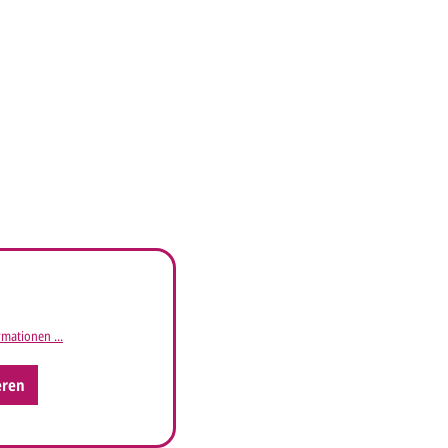
mationen ...
eren