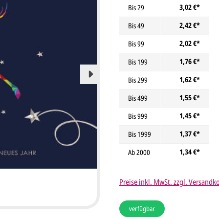
3,02 €*
Bis
29
2,42 €*
Bis
49
2,02 €*
Bis
99
1,76 €*
Bis
199
1,62 €*
Bis
299
1,55 €*
Bis
499
1,45 €*
Bis
999
1,37 €*
Bis
1999
1,34 €*
Ab
2000
Preise inkl. MwSt. zzgl. Versandk
verfügbar