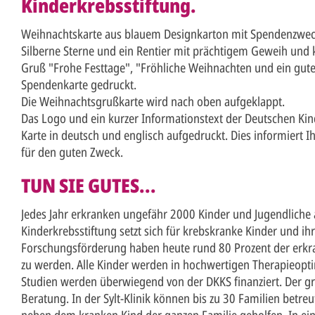
Kinderkrebsstiftung.
Weihnachtskarte aus blauem Designkarton mit Spendenzwec
Silberne Sterne und ein Rentier mit prächtigem Geweih und
Gruß "Frohe Festtage", "Fröhliche Weihnachten und ein gutes
Spendenkarte gedruckt.
Die Weihnachtsgrußkarte wird nach oben aufgeklappt.
Das Logo und ein kurzer Informationstext der Deutschen Kind
Karte in deutsch und englisch aufgedruckt. Dies informiert I
für den guten Zweck.
TUN SIE GUTES...
Jedes Jahr erkranken ungefähr 2000 Kinder und Jugendliche 
Kinderkrebsstiftung setzt sich für krebskranke Kinder und ih
Forschungsförderung haben heute rund 80 Prozent der erkr
zu werden. Alle Kinder werden in hochwertigen Therapieopt
Studien werden überwiegend von der DKKS finanziert. Der gr
Beratung. In der Sylt-Klinik können bis zu 30 Familien betreu
neben dem kranken Kind der ganzen Familie geholfen. In ei