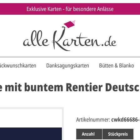
Exklusive Karten - für besondere Anlässe
ückwunschkarten
Danksagungskarten
Bütten & Blanko
mit buntem Rentier Deutsc
Artikelnummer:
cwkd66686-
Anzahl
Stückpreis