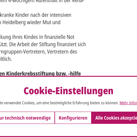
kranke Kinder nach der intensiven
on Heidelberg wieder Mut und
kung ihres Kindes in finanzielle Not
t. Die Arbeit der Stiftung finanziert sich
rngruppen-Vertretern, Vertretern des
tlich.
en Kinderkrebsstiftung bzw. -hilfe
Cookie-Einstellungen
hen Absetzbarkeit:
te verwendet Cookies, um eine bestmögliche Erfahrung bieten zu können.
Mehr Infor
 ist lt. Bundesfinanzhof als Teil des
nigung der Deutschen
ur technisch notwendige
Konfigurieren
Alle Cookies akzepti
ie die Karten an Ihre Geschäftspartner
be absetzbar.