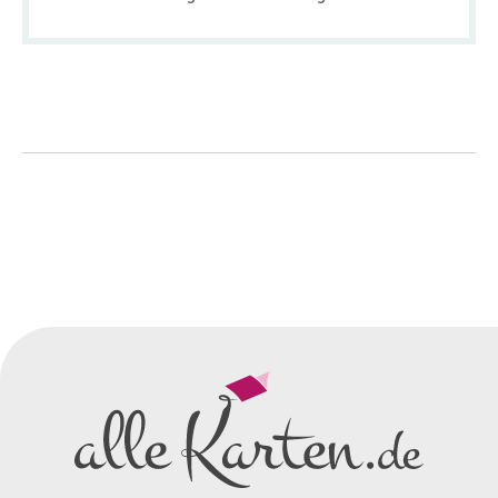
So einfach geht's
Sie senden uns Ihre
Anfrage
über dieses Formular mit Ihren
vorläufigen Wünschen für den
Druck.
Wir erstellen ein
Preisangebot
und im
Anschluss den ersten
Entwurf/Korrekturabzug
.
Diesen senden wir Ihnen als
PDF per E-Mail.