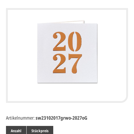
Artikelnummer:
sw23102017grwo-2027oG
Anzahl
Stückpreis