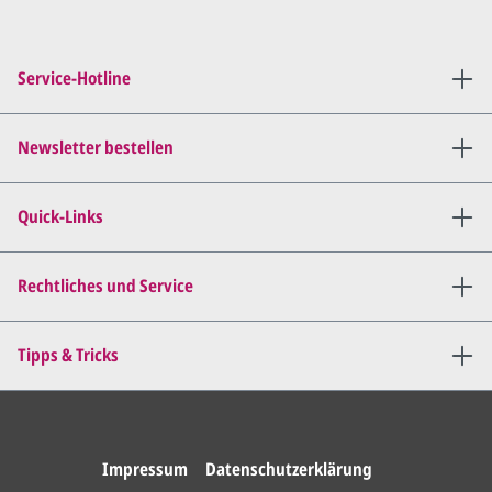
Sie setzen sich mit uns in
Verbindung (telefonisch oder
Service-Hotline
per E-Mail) und besprechen mit
uns, was Sie am
Entwurf
geändert
haben möchten.
Newsletter bestellen
Wir senden Ihnen den
angepassten Entwurf per E-
Quick-Links
Mail zu.
Dies wiederholen wir so lange,
bis
alles für Sie perfekt ist
.
Rechtliches und Service
Sie erteilen uns per E-Mail die
Tipps & Tricks
Druckfreigabe
.
Wir drucken und versenden
Ihre Karten.
Impressum
Datenschutzerklärung