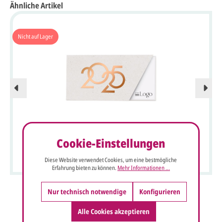
Ähnliche Artikel
Nicht auf Lager
Cookie-Einstellungen
Firmen-Neujahrskarte mit Jahreszahl 2025 und verkürzter
Vorderseite für Ihr Firmenlogo
Diese Website verwendet Cookies, um eine bestmögliche
Erfahrung bieten zu können.
Mehr Informationen ...
Nur technisch notwendige
Konfigurieren
Alle Cookies akzeptieren