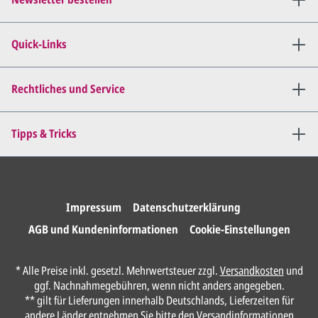
Wir senden Ihnen den
angepassten Entwurf per E-
Quick-Links
Mail zu.
Dies wiederholen wir so lange,
bis
alles für Sie perfekt ist
.
Rechtliches und Service
Sie erteilen uns per E-Mail die
Tipps & Tricks
Druckfreigabe
.
Wir drucken und versenden
Ihre Karten.
Impressum
Datenschutzerklärung
AGB und Kundeninformationen
Cookie-Einstellungen
Unser Design Service
* Alle Preise inkl. gesetzl. Mehrwertsteuer zzgl.
Versandkosten
und
(Profi gestalten lassen)
ggf. Nachnahmegebühren, wenn nicht anders angegeben.
** gilt für Lieferungen innerhalb Deutschlands, Lieferzeiten für
Lassen Sie Ihre Karte ganz einfach von
andere Länder entnehmen Sie bitte den
Versandinformationen