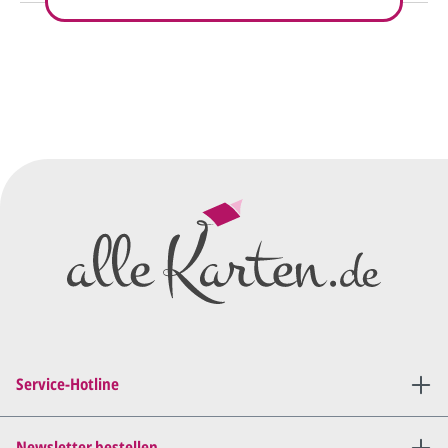
So einfach geht's
Sie senden uns Ihre
Anfrage
über dieses Formular mit Ihren
vorläufigen Wünschen für den
Druck.
Wir erstellen ein
Preisangebot
und im
Anschluss den ersten
Entwurf/Korrekturabzug
.
Diesen senden wir Ihnen als
PDF per E-Mail.
Sie setzen sich mit uns in
Verbindung (telefonisch oder
Service-Hotline
per E-Mail) und besprechen mit
uns, was Sie am
Entwurf
geändert
haben möchten.
Newsletter bestellen