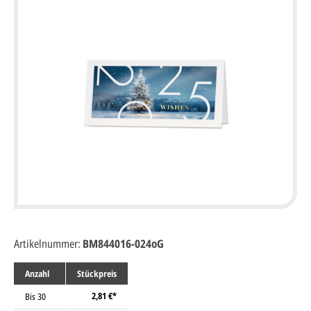
Artikelnummer:
BM844016-024oG
Anzahl
Stückpreis
2,81 €*
Bis
30