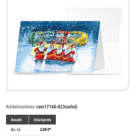
Artikelnummer:
raw17140-023swloG
Anzahl
Stückpreis
2,69 €*
Bis
14