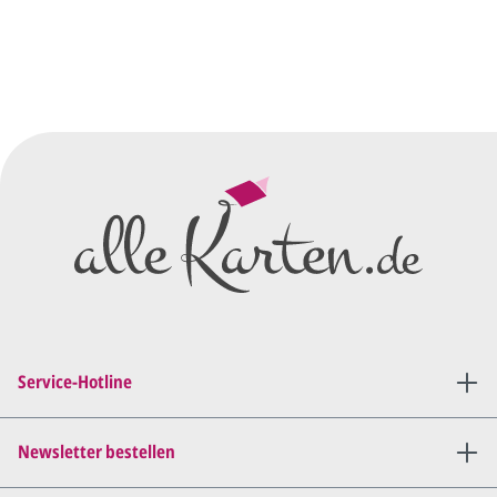
Sie senden uns Ihre
Anfrage
über dieses Formular mit Ihren
vorläufigen Wünschen für den
Druck.
Wir erstellen ein
Preisangebot
und im
Anschluss den ersten
Entwurf/Korrekturabzug
.
Diesen senden wir Ihnen als
PDF per E-Mail.
Sie setzen sich mit uns in
Verbindung (telefonisch oder
Service-Hotline
per E-Mail) und besprechen mit
uns, was Sie am
Entwurf
geändert
haben möchten.
Newsletter bestellen
Wir senden Ihnen den