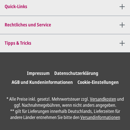
angepassten Entwurf per E-
Quick-Links
Mail zu.
Dies wiederholen wir so lange,
bis
alles für Sie perfekt ist
.
Rechtliches und Service
Sie erteilen uns per E-Mail die
Tipps & Tricks
Druckfreigabe
.
Wir drucken und versenden
Ihre Karten.
Impressum
Datenschutzerklärung
AGB und Kundeninformationen
Cookie-Einstellungen
Unser Design Service
* Alle Preise inkl. gesetzl. Mehrwertsteuer zzgl.
Versandkosten
und
(Profi gestalten lassen)
ggf. Nachnahmegebühren, wenn nicht anders angegeben.
** gilt für Lieferungen innerhalb Deutschlands, Lieferzeiten für
Lassen Sie Ihre Karte ganz einfach von
andere Länder entnehmen Sie bitte den
Versandinformationen
unserem Profi gestalten.
Senden Sie uns hier
unverbindlich
Ihre