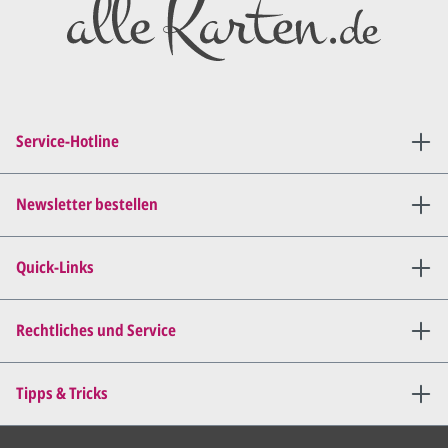
Entwurf/Korrekturabzug
.
Diesen senden wir Ihnen als
PDF per E-Mail.
Sie setzen sich mit uns in
Verbindung (telefonisch oder
Service-Hotline
per E-Mail) und besprechen mit
uns, was Sie am
Entwurf
geändert
haben möchten.
Newsletter bestellen
Wir senden Ihnen den
angepassten Entwurf per E-
Quick-Links
Mail zu.
Dies wiederholen wir so lange,
bis
alles für Sie perfekt ist
.
Rechtliches und Service
Sie erteilen uns per E-Mail die
Tipps & Tricks
Druckfreigabe
.