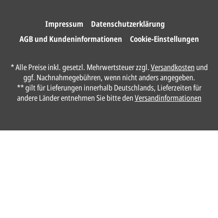
Wir drucken und versenden
Ihre Karten.
Impressum
Datenschutzerklärung
AGB und Kundeninformationen
Cookie-Einstellungen
Unser Design Service
* Alle Preise inkl. gesetzl. Mehrwertsteuer zzgl.
Versandkosten
und
(Profi gestalten lassen)
ggf. Nachnahmegebühren, wenn nicht anders angegeben.
** gilt für Lieferungen innerhalb Deutschlands, Lieferzeiten für
Lassen Sie Ihre Karte ganz einfach von
andere Länder entnehmen Sie bitte den
Versandinformationen
unserem Profi gestalten.
Senden Sie uns hier
unverbindlich
Ihre
Daten und Gestaltungswünsche:
Anrede*
Vorname*
Nachname*