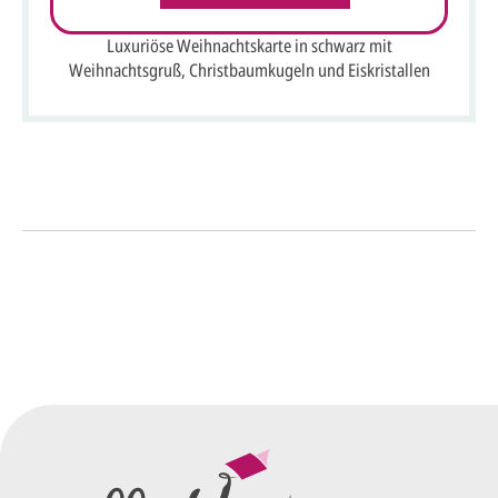
Luxuriöse Weihnachtskarte in schwarz mit
Weihnachtsgruß, Christbaumkugeln und Eiskristallen
So einfach geht's
Sie senden uns Ihre
Anfrage
über dieses Formular mit Ihren
vorläufigen Wünschen für den
Druck.
Wir erstellen ein
Preisangebot
und im
Anschluss den ersten